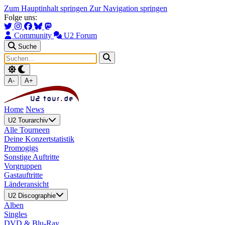
Zum Hauptinhalt springen
Zur Navigation springen
Folge uns:
Community
U2 Forum
Suche
A-
A+
Home
News
U2 Tourarchiv
Alle Tourneen
Deine Konzertstatistik
Promogigs
Sonstige Auftritte
Vorgruppen
Gastauftritte
Länderansicht
U2 Discographie
Alben
Singles
DVD & Blu-Ray