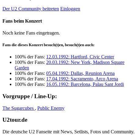
Der U2 Community beitreten
Einloggen
Fans beim Konzert
Noch keine Fans eingetragen.
Fans die dieses Konzert besuch(t)en, besuch(t)en auch:
100% der Fans:
12.03.1992: Hartford, Civic Center
100% der Fans:
20.03.1992: New York, Madison Square
Garden
100% der Fans:
05.04.1992: Dallas, Reunion Arena
100% der Fans:
17.04.1992: Sacramento, Arco Arena
100% der Fans:
16.05.1992: Barcelona, Palau Sant Jordi
Vorgruppe / Line-Up:
The Sugarcubes
,
Public Enemy
U2tour.de
Die deutsche U2 Fanseite mit News, Setlists, Fotos und Community.