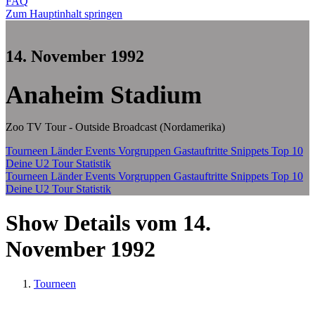
FAQ
Zum Hauptinhalt springen
14. November 1992
Anaheim Stadium
Zoo TV Tour - Outside Broadcast (Nordamerika)
Tourneen
Länder
Events
Vorgruppen
Gastauftritte
Snippets
Top 10
Deine U2 Tour Statistik
Tourneen
Länder
Events
Vorgruppen
Gastauftritte
Snippets
Top 10
Deine U2 Tour Statistik
Show Details vom 14.
November 1992
Tourneen