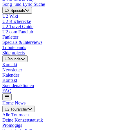
Song- und Lyric-Suche
U2 Specials
U2 Wiki
U2 Bücherecke
U2 Travel Guide
U2.com Fanclub
Fanletter
Specials & Interviews
Tributebands
Sideprojects
U2tour.de
Kontakt
Newsletter
Kalender
Kontakt
Spendenaktionen
FAQ
Home
News
U2 Tourarchiv
Alle Tourneen
Deine Konzertstatistik
Promogigs