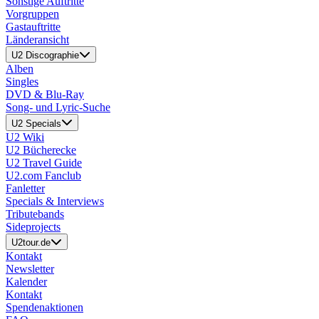
Sonstige Auftritte
Vorgruppen
Gastauftritte
Länderansicht
U2 Discographie
Alben
Singles
DVD & Blu-Ray
Song- und Lyric-Suche
U2 Specials
U2 Wiki
U2 Bücherecke
U2 Travel Guide
U2.com Fanclub
Fanletter
Specials & Interviews
Tributebands
Sideprojects
U2tour.de
Kontakt
Newsletter
Kalender
Kontakt
Spendenaktionen