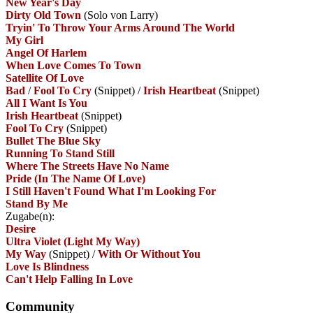
New Year's Day
Dirty Old Town
(Solo von Larry)
Tryin' To Throw Your Arms Around The World
My Girl
Angel Of Harlem
When Love Comes To Town
Satellite Of Love
Bad
/
Fool To Cry
(Snippet)
/
Irish Heartbeat
(Snippet)
All I Want Is You
Irish Heartbeat
(Snippet)
Fool To Cry
(Snippet)
Bullet The Blue Sky
Running To Stand Still
Where The Streets Have No Name
Pride (In The Name Of Love)
I Still Haven't Found What I'm Looking For
Stand By Me
Zugabe(n):
Desire
Ultra Violet (Light My Way)
My Way
(Snippet)
/
With Or Without You
Love Is Blindness
Can't Help Falling In Love
Community