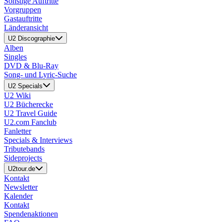
Sonstige Auftritte
Vorgruppen
Gastauftritte
Länderansicht
U2 Discographie
Alben
Singles
DVD & Blu-Ray
Song- und Lyric-Suche
U2 Specials
U2 Wiki
U2 Bücherecke
U2 Travel Guide
U2.com Fanclub
Fanletter
Specials & Interviews
Tributebands
Sideprojects
U2tour.de
Kontakt
Newsletter
Kalender
Kontakt
Spendenaktionen