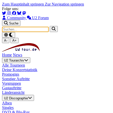
Zum Hauptinhalt springen
Zur Navigation springen
Folge uns:
Community
U2 Forum
Suche
A-
A+
Home
News
U2 Tourarchiv
Alle Tourneen
Deine Konzertstatistik
Promogigs
Sonstige Auftritte
Vorgruppen
Gastauftritte
Länderansicht
U2 Discographie
Alben
Singles
DVD & Blu-Ray