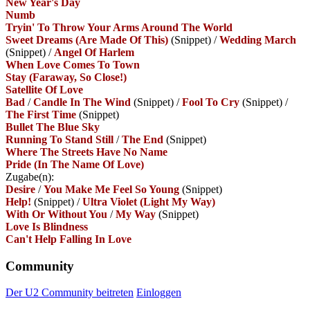
New Year's Day
Numb
Tryin' To Throw Your Arms Around The World
Sweet Dreams (Are Made Of This)
(Snippet)
/
Wedding March
(Snippet)
/
Angel Of Harlem
When Love Comes To Town
Stay (Faraway, So Close!)
Satellite Of Love
Bad
/
Candle In The Wind
(Snippet)
/
Fool To Cry
(Snippet)
/
The First Time
(Snippet)
Bullet The Blue Sky
Running To Stand Still
/
The End
(Snippet)
Where The Streets Have No Name
Pride (In The Name Of Love)
Zugabe(n):
Desire
/
You Make Me Feel So Young
(Snippet)
Help!
(Snippet)
/
Ultra Violet (Light My Way)
With Or Without You
/
My Way
(Snippet)
Love Is Blindness
Can't Help Falling In Love
Community
Der U2 Community beitreten
Einloggen