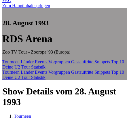
FAQ
Zum Hauptinhalt springen
28. August 1993
RDS Arena
Zoo TV Tour - Zooropa '93 (Europa)
Tourneen
Länder
Events
Vorgruppen
Gastauftritte
Snippets
Top 10
Deine U2 Tour Statistik
Tourneen
Länder
Events
Vorgruppen
Gastauftritte
Snippets
Top 10
Deine U2 Tour Statistik
Show Details vom 28. August
1993
Tourneen