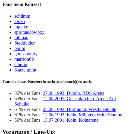
Fans beim Konzert
schlimm
Dozo
ingelke
spiritualcowboy
fabman
Stadtfelder
barim
godscountry
marrion69
Chefin
Katzenpirat
Fans die dieses Konzert besuch(t)en, besuch(t)en auch:
85% der Fans:
27.08.1993: Dublin, RDS Arena
65% der Fans:
12.06.2005: Gelsenkirchen, Arena Auf
Schalke
61% der Fans:
05.06.1992: Dortmund, Westfalenhalle
61% der Fans:
12.06.1993: Köln, Müngersdorfer Stadion
56% der Fans:
13.07.2001: Köln, Kölnarena
Vorgruppe / Line-Up: