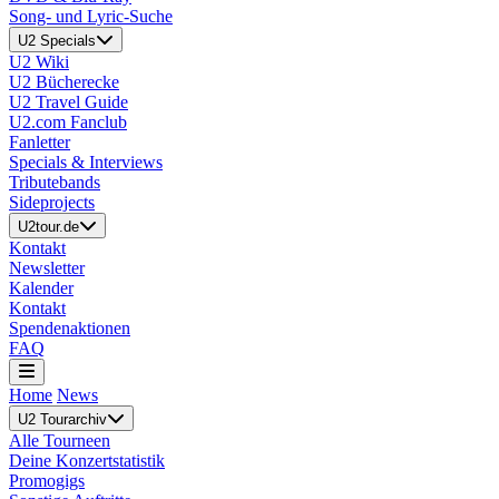
Song- und Lyric-Suche
U2 Specials
U2 Wiki
U2 Bücherecke
U2 Travel Guide
U2.com Fanclub
Fanletter
Specials & Interviews
Tributebands
Sideprojects
U2tour.de
Kontakt
Newsletter
Kalender
Kontakt
Spendenaktionen
FAQ
Home
News
U2 Tourarchiv
Alle Tourneen
Deine Konzertstatistik
Promogigs