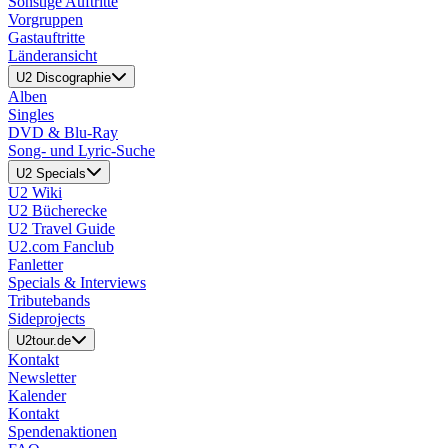
Sonstige Auftritte
Vorgruppen
Gastauftritte
Länderansicht
U2 Discographie
Alben
Singles
DVD & Blu-Ray
Song- und Lyric-Suche
U2 Specials
U2 Wiki
U2 Bücherecke
U2 Travel Guide
U2.com Fanclub
Fanletter
Specials & Interviews
Tributebands
Sideprojects
U2tour.de
Kontakt
Newsletter
Kalender
Kontakt
Spendenaktionen