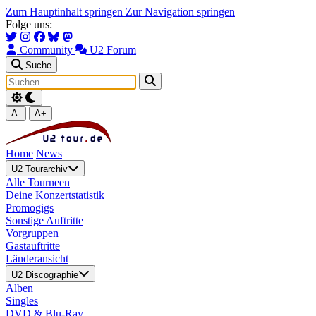
Zum Hauptinhalt springen
Zur Navigation springen
Folge uns:
Community
U2 Forum
Suche
A-
A+
Home
News
U2 Tourarchiv
Alle Tourneen
Deine Konzertstatistik
Promogigs
Sonstige Auftritte
Vorgruppen
Gastauftritte
Länderansicht
U2 Discographie
Alben
Singles
DVD & Blu-Ray