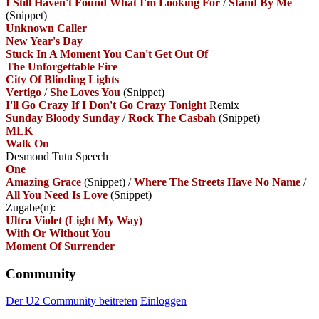
I Still Haven't Found What I'm Looking For
/
Stand By Me
(Snippet)
Unknown Caller
New Year's Day
Stuck In A Moment You Can't Get Out Of
The Unforgettable Fire
City Of Blinding Lights
Vertigo
/
She Loves You
(Snippet)
I'll Go Crazy If I Don't Go Crazy Tonight
Remix
Sunday Bloody Sunday
/
Rock The Casbah
(Snippet)
MLK
Walk On
Desmond Tutu Speech
One
Amazing Grace
(Snippet)
/
Where The Streets Have No Name
/
All You Need Is Love
(Snippet)
Zugabe(n):
Ultra Violet (Light My Way)
With Or Without You
Moment Of Surrender
Community
Der U2 Community beitreten
Einloggen