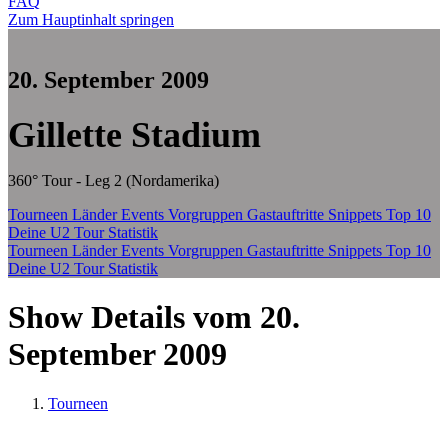
FAQ
Zum Hauptinhalt springen
20. September 2009
Gillette Stadium
360° Tour - Leg 2 (Nordamerika)
Tourneen
Länder
Events
Vorgruppen
Gastauftritte
Snippets
Top 10
Deine U2 Tour Statistik
Tourneen
Länder
Events
Vorgruppen
Gastauftritte
Snippets
Top 10
Deine U2 Tour Statistik
Show Details vom 20.
September 2009
Tourneen