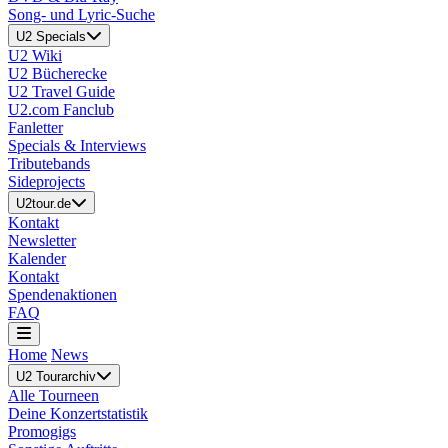
Song- und Lyric-Suche
U2 Specials
U2 Wiki
U2 Bücherecke
U2 Travel Guide
U2.com Fanclub
Fanletter
Specials & Interviews
Tributebands
Sideprojects
U2tour.de
Kontakt
Newsletter
Kalender
Kontakt
Spendenaktionen
FAQ
Home
News
U2 Tourarchiv
Alle Tourneen
Deine Konzertstatistik
Promogigs