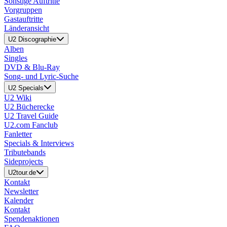
Sonstige Auftritte
Vorgruppen
Gastauftritte
Länderansicht
U2 Discographie
Alben
Singles
DVD & Blu-Ray
Song- und Lyric-Suche
U2 Specials
U2 Wiki
U2 Bücherecke
U2 Travel Guide
U2.com Fanclub
Fanletter
Specials & Interviews
Tributebands
Sideprojects
U2tour.de
Kontakt
Newsletter
Kalender
Kontakt
Spendenaktionen