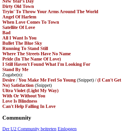
New Year's Day
Dirty Old Town
Tryin' To Throw Your Arms Around The World
Angel Of Harlem
When Love Comes To Town
Satellite Of Love
Bad
All I Want Is You
Bullet The Blue Sky
Running To Stand Still
Where The Streets Have No Name
Pride (In The Name Of Love)
I Still Haven't Found What I'm Looking For
Stand By Me
Zugabe(n):
Desire
/
You Make Me Feel So Young
(Snippet)
/
(I Can't Get
No) Satisfaction
(Snippet)
Ultra Violet (Light My Way)
With Or Without You
Love Is Blindness
Can't Help Falling In Love
Community
Der U2 Community beitreten
Einloggen