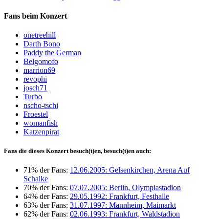
Fans beim Konzert
onetreehill
Darth Bono
Paddy the German
Belgomofo
marrion69
revophi
josch71
Turbo
nscho-tschi
Froestel
womanfish
Katzenpirat
Fans die dieses Konzert besuch(t)en, besuch(t)en auch:
71% der Fans:
12.06.2005: Gelsenkirchen, Arena Auf
Schalke
70% der Fans:
07.07.2005: Berlin, Olympiastadion
64% der Fans:
29.05.1992: Frankfurt, Festhalle
63% der Fans:
31.07.1997: Mannheim, Maimarkt
62% der Fans:
02.06.1993: Frankfurt, Waldstadion