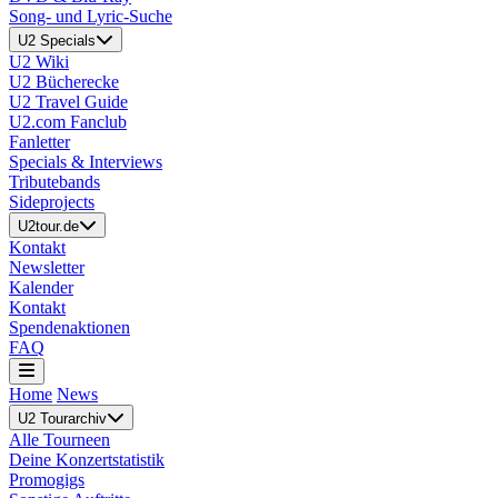
Song- und Lyric-Suche
U2 Specials
U2 Wiki
U2 Bücherecke
U2 Travel Guide
U2.com Fanclub
Fanletter
Specials & Interviews
Tributebands
Sideprojects
U2tour.de
Kontakt
Newsletter
Kalender
Kontakt
Spendenaktionen
FAQ
Home
News
U2 Tourarchiv
Alle Tourneen
Deine Konzertstatistik
Promogigs