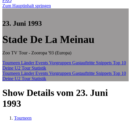
FAQ
Zum Hauptinhalt springen
23. Juni 1993
Stade De La Meinau
Zoo TV Tour - Zooropa '93 (Europa)
Tourneen
Länder
Events
Vorgruppen
Gastauftritte
Snippets
Top 10
Deine U2 Tour Statistik
Tourneen
Länder
Events
Vorgruppen
Gastauftritte
Snippets
Top 10
Deine U2 Tour Statistik
Show Details vom 23. Juni
1993
Tourneen