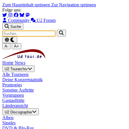
Zum Hauptinhalt springen
Zur Navigation springen
Folge uns:
Community
U2 Forum
Suche
A-
A+
Home
News
U2 Tourarchiv
Alle Tourneen
Deine Konzertstatistik
Promogigs
Sonstige Auftritte
Vorgruppen
Gastauftritte
Länderansicht
U2 Discographie
Alben
Singles
DVD & Blu-Ray