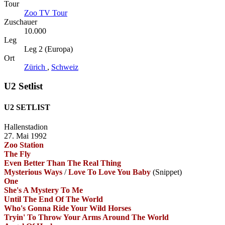
Tour
Zoo TV Tour
Zuschauer
10.000
Leg
Leg 2 (Europa)
Ort
Zürich
,
Schweiz
U2 Setlist
U2 SETLIST
Hallenstadion
27. Mai 1992
Zoo Station
The Fly
Even Better Than The Real Thing
Mysterious Ways
/
Love To Love You Baby
(Snippet)
One
She's A Mystery To Me
Until The End Of The World
Who's Gonna Ride Your Wild Horses
Tryin' To Throw Your Arms Around The World