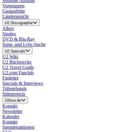
Sonstige Auftritte
Vorgruppen
Gastauftritte
Länderansicht
U2 Discographie
Alben
Singles
DVD & Blu-Ray
Song- und Lyric-Suche
U2 Specials
U2 Wiki
U2 Bücherecke
U2 Travel Guide
U2.com Fanclub
Fanletter
Specials & Interviews
Tributebands
Sideprojects
U2tour.de
Kontakt
Newsletter
Kalender
Kontakt
Spendenaktionen