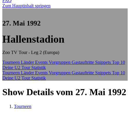
FAQ
Zum Hauptinhalt springen
27. Mai 1992
Hallenstadion
Zoo TV Tour - Leg 2 (Europa)
Tourneen
Länder
Events
Vorgruppen
Gastauftritte
Snippets
Top 10
Deine U2 Tour Statistik
Tourneen
Länder
Events
Vorgruppen
Gastauftritte
Snippets
Top 10
Deine U2 Tour Statistik
Show Details vom 27. Mai 1992
Tourneen