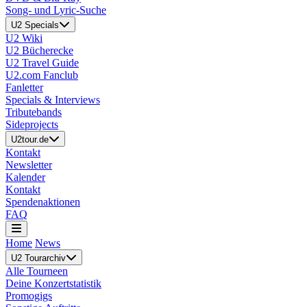
Song- und Lyric-Suche
U2 Specials
U2 Wiki
U2 Bücherecke
U2 Travel Guide
U2.com Fanclub
Fanletter
Specials & Interviews
Tributebands
Sideprojects
U2tour.de
Kontakt
Newsletter
Kalender
Kontakt
Spendenaktionen
FAQ
Home
News
U2 Tourarchiv
Alle Tourneen
Deine Konzertstatistik
Promogigs