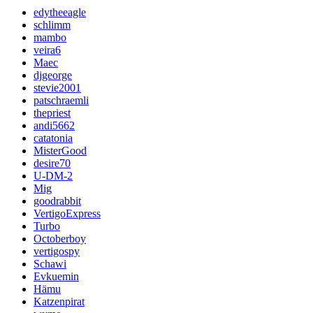
edytheeagle
schlimm
mambo
veira6
Maec
djgeorge
stevie2001
patschraemli
thepriest
andi5662
catatonia
MisterGood
desire70
U-DM-2
Mig
goodrabbit
VertigoExpress
Turbo
Octoberboy
vertigospy
Schawi
Evkuemin
Hämu
Katzenpirat