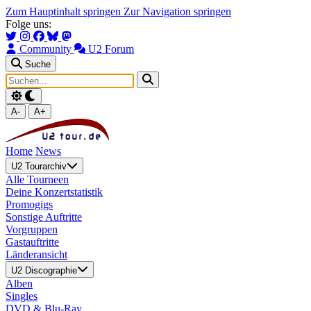
Zum Hauptinhalt springen
Zur Navigation springen
Folge uns:
Community
U2 Forum
Suche
A-
A+
Home
News
U2 Tourarchiv
Alle Tourneen
Deine Konzertstatistik
Promogigs
Sonstige Auftritte
Vorgruppen
Gastauftritte
Länderansicht
U2 Discographie
Alben
Singles
DVD & Blu-Ray