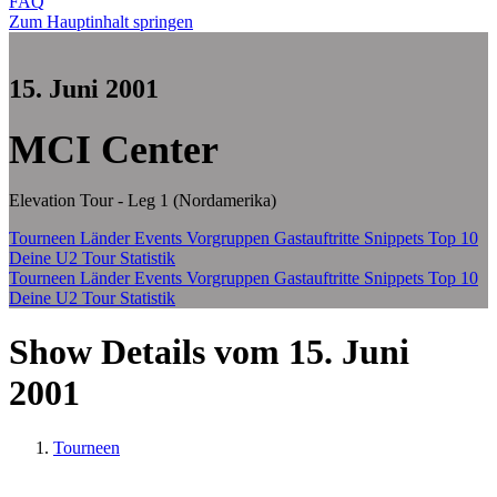
FAQ
Zum Hauptinhalt springen
15. Juni 2001
MCI Center
Elevation Tour - Leg 1 (Nordamerika)
Tourneen
Länder
Events
Vorgruppen
Gastauftritte
Snippets
Top 10
Deine U2 Tour Statistik
Tourneen
Länder
Events
Vorgruppen
Gastauftritte
Snippets
Top 10
Deine U2 Tour Statistik
Show Details vom 15. Juni
2001
Tourneen