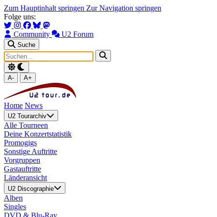
Zum Hauptinhalt springen
Zur Navigation springen
Folge uns:
Community
U2 Forum
Suche
A-
A+
Home
News
U2 Tourarchiv
Alle Tourneen
Deine Konzertstatistik
Promogigs
Sonstige Auftritte
Vorgruppen
Gastauftritte
Länderansicht
U2 Discographie
Alben
Singles
DVD & Blu-Ray