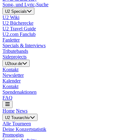
Song- und Lyric-Suche
U2 Specials
U2 Wiki
U2 Bücherecke
U2 Travel Guide
U2.com Fanclub
Fanletter
Specials & Interviews
Tributebands
Sideprojects
U2tour.de
Kontakt
Newsletter
Kalender
Kontakt
Spendenaktionen
FAQ
Home
News
U2 Tourarchiv
Alle Tourneen
Deine Konzertstatistik
Promogigs