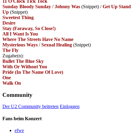
11 O'Clock Tick Tock
Sunday Bloody Sunday
/
Johnny Was
(Snippet)
/
Get Up Stand
Up
(Snippet)
Sweetest Thing
Desire
Stay (Faraway, So Close!)
All I Want Is You
Where The Streets Have No Name
Mysterious Ways
/
Sexual Healing
(Snippet)
The Fly
Zugabe(n):
Bullet The Blue Sky
With Or Without You
Pride (In The Name Of Love)
One
Walk On
Community
Der U2 Community beitreten
Einloggen
Fans beim Konzert
efwe