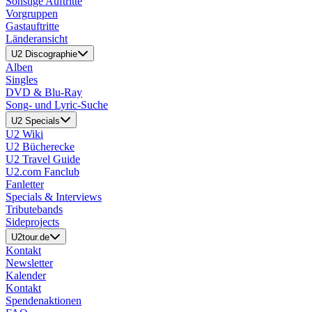
Sonstige Auftritte
Vorgruppen
Gastauftritte
Länderansicht
U2 Discographie
Alben
Singles
DVD & Blu-Ray
Song- und Lyric-Suche
U2 Specials
U2 Wiki
U2 Bücherecke
U2 Travel Guide
U2.com Fanclub
Fanletter
Specials & Interviews
Tributebands
Sideprojects
U2tour.de
Kontakt
Newsletter
Kalender
Kontakt
Spendenaktionen