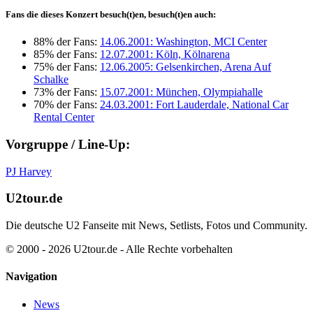
Fans die dieses Konzert besuch(t)en, besuch(t)en auch:
88% der Fans:
14.06.2001: Washington, MCI Center
85% der Fans:
12.07.2001: Köln, Kölnarena
75% der Fans:
12.06.2005: Gelsenkirchen, Arena Auf
Schalke
73% der Fans:
15.07.2001: München, Olympiahalle
70% der Fans:
24.03.2001: Fort Lauderdale, National Car
Rental Center
Vorgruppe / Line-Up:
PJ Harvey
U2tour.de
Die deutsche U2 Fanseite mit News, Setlists, Fotos und Community.
© 2000 - 2026 U2tour.de - Alle Rechte vorbehalten
Navigation
News