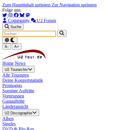
Zum Hauptinhalt springen
Zur Navigation springen
Folge uns:
Community
U2 Forum
Suche
A-
A+
Home
News
U2 Tourarchiv
Alle Tourneen
Deine Konzertstatistik
Promogigs
Sonstige Auftritte
Vorgruppen
Gastauftritte
Länderansicht
U2 Discographie
Alben
Singles
DVD & Blu-Ray