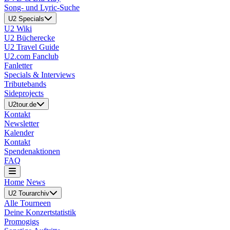
Song- und Lyric-Suche
U2 Specials
U2 Wiki
U2 Bücherecke
U2 Travel Guide
U2.com Fanclub
Fanletter
Specials & Interviews
Tributebands
Sideprojects
U2tour.de
Kontakt
Newsletter
Kalender
Kontakt
Spendenaktionen
FAQ
Home
News
U2 Tourarchiv
Alle Tourneen
Deine Konzertstatistik
Promogigs