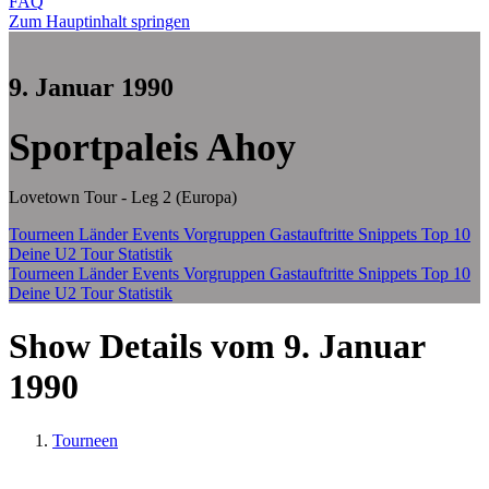
FAQ
Zum Hauptinhalt springen
9. Januar 1990
Sportpaleis Ahoy
Lovetown Tour - Leg 2 (Europa)
Tourneen
Länder
Events
Vorgruppen
Gastauftritte
Snippets
Top 10
Deine U2 Tour Statistik
Tourneen
Länder
Events
Vorgruppen
Gastauftritte
Snippets
Top 10
Deine U2 Tour Statistik
Show Details vom 9. Januar
1990
Tourneen