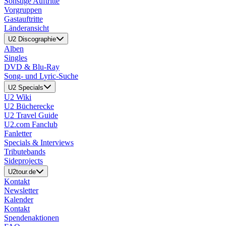
Sonstige Auftritte
Vorgruppen
Gastauftritte
Länderansicht
U2 Discographie
Alben
Singles
DVD & Blu-Ray
Song- und Lyric-Suche
U2 Specials
U2 Wiki
U2 Bücherecke
U2 Travel Guide
U2.com Fanclub
Fanletter
Specials & Interviews
Tributebands
Sideprojects
U2tour.de
Kontakt
Newsletter
Kalender
Kontakt
Spendenaktionen