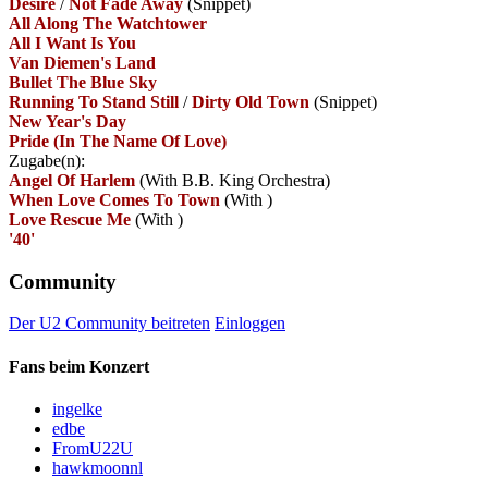
Desire
/
Not Fade Away
(Snippet)
All Along The Watchtower
All I Want Is You
Van Diemen's Land
Bullet The Blue Sky
Running To Stand Still
/
Dirty Old Town
(Snippet)
New Year's Day
Pride (In The Name Of Love)
Zugabe(n):
Angel Of Harlem
(With B.B. King Orchestra)
When Love Comes To Town
(With
)
Love Rescue Me
(With
)
'40'
Community
Der U2 Community beitreten
Einloggen
Fans beim Konzert
ingelke
edbe
FromU22U
hawkmoonnl