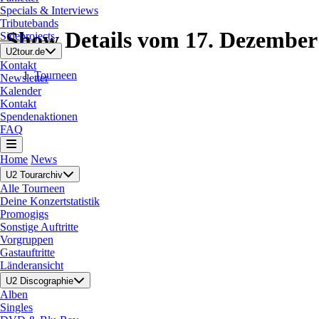
Specials & Interviews
Tributebands
Show Details vom 17. Dezember
Sideprojects
U2tour.de
Kontakt
Tourneen
Newsletter
Kalender
Kontakt
Spendenaktionen
FAQ
Home
News
U2 Tourarchiv
Alle Tourneen
Deine Konzertstatistik
Promogigs
Sonstige Auftritte
Vorgruppen
Gastauftritte
Länderansicht
U2 Discographie
Alben
Singles