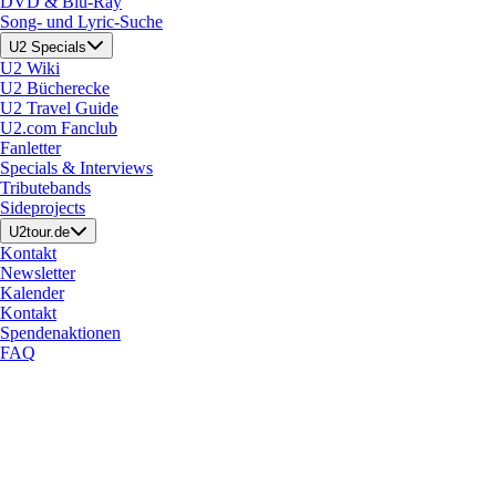
DVD & Blu-Ray
Song- und Lyric-Suche
U2 Specials
U2 Wiki
U2 Bücherecke
U2 Travel Guide
U2.com Fanclub
Fanletter
Specials & Interviews
Tributebands
Sideprojects
U2tour.de
Kontakt
Newsletter
Kalender
Kontakt
Spendenaktionen
FAQ