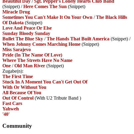
Beautiful Day
/
Sgt. Pepper's Lonely Hearts Club Band
(Snippet)
/
Here Comes The Sun
(Snippet)
Miracle Drug
Sometimes You Can't Make It On Your Own
/
The Black Hills
Of Dakota
(Snippet)
Love And Peace Or Else
Sunday Bloody Sunday
Bullet The Blue Sky
/
The Hands That Built America
(Snippet)
/
When Johnny Comes Marching Home
(Snippet)
Miss Sarajevo
Pride (In The Name Of Love)
Where The Streets Have No Name
One
/
Old Man River
(Snippet)
Zugabe(n):
The First Time
Stuck In A Moment You Can't Get Out Of
With Or Without You
All Because Of You
Out Of Control
(With U2 Tribute Band
)
Fast Cars
Yahweh
'40'
Community