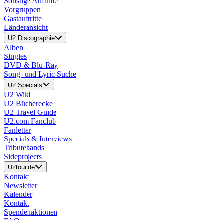
Sonstige Auftritte
Vorgruppen
Gastauftritte
Länderansicht
U2 Discographie
Alben
Singles
DVD & Blu-Ray
Song- und Lyric-Suche
U2 Specials
U2 Wiki
U2 Bücherecke
U2 Travel Guide
U2.com Fanclub
Fanletter
Specials & Interviews
Tributebands
Sideprojects
U2tour.de
Kontakt
Newsletter
Kalender
Kontakt
Spendenaktionen