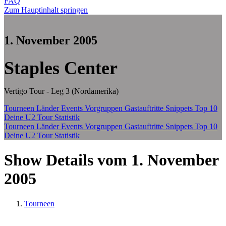
FAQ
Zum Hauptinhalt springen
1. November 2005
Staples Center
Vertigo Tour - Leg 3 (Nordamerika)
Tourneen
Länder
Events
Vorgruppen
Gastauftritte
Snippets
Top 10
Deine U2 Tour Statistik
Tourneen
Länder
Events
Vorgruppen
Gastauftritte
Snippets
Top 10
Deine U2 Tour Statistik
Show Details vom 1. November
2005
Tourneen