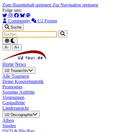
Zum Hauptinhalt springen
Zur Navigation springen
Folge uns:
Community
U2 Forum
Suche
A-
A+
Home
News
U2 Tourarchiv
Alle Tourneen
Deine Konzertstatistik
Promogigs
Sonstige Auftritte
Vorgruppen
Gastauftritte
Länderansicht
U2 Discographie
Alben
Singles
DVD & Blu-Ray