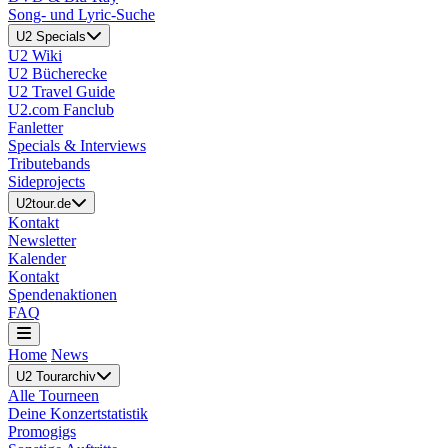
Song- und Lyric-Suche
U2 Specials
U2 Wiki
U2 Bücherecke
U2 Travel Guide
U2.com Fanclub
Fanletter
Specials & Interviews
Tributebands
Sideprojects
U2tour.de
Kontakt
Newsletter
Kalender
Kontakt
Spendenaktionen
FAQ
Home
News
U2 Tourarchiv
Alle Tourneen
Deine Konzertstatistik
Promogigs