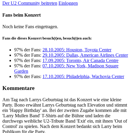
Der U2 Community beitreten
Einloggen
Fans beim Konzert
Noch keine Fans eingetragen.
Fans die dieses Konzert besuch(t)en, besuch(t)en auch:
97% der Fans:
28.10.2005: Houston, Toyota Center
97% der Fans:
29.10.2005: Dallas, American Airlines Center
97% der Fans:
17.09.2005: Toronto, Air Canada Centre
97% der Fans:
07.10.2005: New York, Madison Square
Garden
97% der Fans:
17.10.2005: Philadelphia, Wachovia Center
Kommentare
Am Tag nach Larrys Geburtstag ist das Konzert wie eine kleine
Party. Bono erwähnt Larrys Geburtstag nach Elevation und stimmt
ein 'Happy Birthday' an. Bei der zweiten Zugabe kommen alle mit
'Larry Mullen Band' T-Shirts auf die Bühne und laden die
durchwegs weibliche U2-Tribute Band 'Exit' ein, mit ihnen 'Out of
Control' zu spielen. Nach dem Konzert bedankt sich Larry beim
Publikum für die Party.