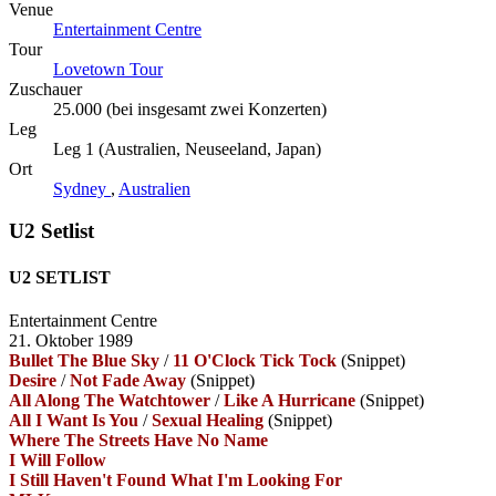
Venue
Entertainment Centre
Tour
Lovetown Tour
Zuschauer
25.000 (bei insgesamt zwei Konzerten)
Leg
Leg 1 (Australien, Neuseeland, Japan)
Ort
Sydney
,
Australien
U2 Setlist
U2 SETLIST
Entertainment Centre
21. Oktober 1989
Bullet The Blue Sky
/
11 O'Clock Tick Tock
(Snippet)
Desire
/
Not Fade Away
(Snippet)
All Along The Watchtower
/
Like A Hurricane
(Snippet)
All I Want Is You
/
Sexual Healing
(Snippet)
Where The Streets Have No Name
I Will Follow
I Still Haven't Found What I'm Looking For