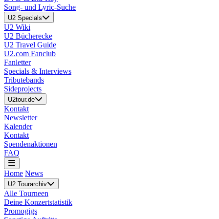
Song- und Lyric-Suche
U2 Specials
U2 Wiki
U2 Bücherecke
U2 Travel Guide
U2.com Fanclub
Fanletter
Specials & Interviews
Tributebands
Sideprojects
U2tour.de
Kontakt
Newsletter
Kalender
Kontakt
Spendenaktionen
FAQ
Home
News
U2 Tourarchiv
Alle Tourneen
Deine Konzertstatistik
Promogigs