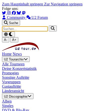
Zum Hauptinhalt springen
Zur Navigation springen
Folge uns:
Community
U2 Forum
Suche
A-
A+
Home
News
U2 Tourarchiv
Alle Tourneen
Deine Konzertstatistik
Promogigs
Sonstige Auftritte
Vorgruppen
Gastauftritte
Länderansicht
U2 Discographie
Alben
Singles
DVD & Blu-Ray