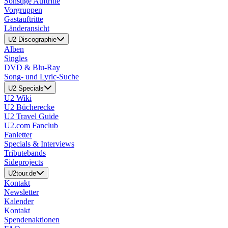
Sonstige Auftritte
Vorgruppen
Gastauftritte
Länderansicht
U2 Discographie
Alben
Singles
DVD & Blu-Ray
Song- und Lyric-Suche
U2 Specials
U2 Wiki
U2 Bücherecke
U2 Travel Guide
U2.com Fanclub
Fanletter
Specials & Interviews
Tributebands
Sideprojects
U2tour.de
Kontakt
Newsletter
Kalender
Kontakt
Spendenaktionen