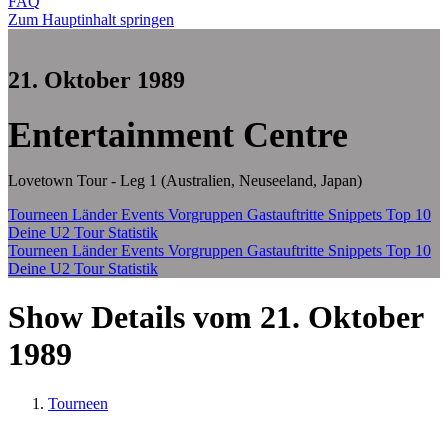
FAQ
Zum Hauptinhalt springen
21. Oktober 1989
Entertainment Centre
Lovetown Tour - Leg 1 (Australien, Neuseeland, Japan)
Tourneen
Länder
Events
Vorgruppen
Gastauftritte
Snippets
Top 10
Deine U2 Tour Statistik
Tourneen
Länder
Events
Vorgruppen
Gastauftritte
Snippets
Top 10
Deine U2 Tour Statistik
Show Details vom 21. Oktober
1989
Tourneen