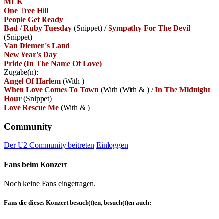
MLK
One Tree Hill
People Get Ready
Bad
/
Ruby Tuesday
(Snippet)
/
Sympathy For The Devil
(Snippet)
Van Diemen's Land
New Year's Day
Pride (In The Name Of Love)
Zugabe(n):
Angel Of Harlem
(With
)
When Love Comes To Town
(With
(With
&
)
/
In The Midnight
Hour
(Snippet)
Love Rescue Me
(With
&
)
Community
Der U2 Community beitreten
Einloggen
Fans beim Konzert
Noch keine Fans eingetragen.
Fans die dieses Konzert besuch(t)en, besuch(t)en auch: