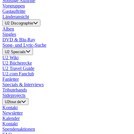
Sonstige Auftritte
Vorgruppen
Gastauftritte
Länderansicht
U2 Discographie
Alben
Singles
DVD & Blu-Ray
Song- und Lyric-Suche
U2 Specials
U2 Wiki
U2 Bücherecke
U2 Travel Guide
U2.com Fanclub
Fanletter
Specials & Interviews
Tributebands
Sideprojects
U2tour.de
Kontakt
Newsletter
Kalender
Kontakt
Spendenaktionen