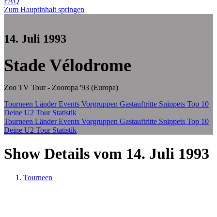
FAQ
Zum Hauptinhalt springen
14. Juli 1993
Stade Vélodrome
Zoo TV Tour - Zooropa '93 (Europa)
Tourneen
Länder
Events
Vorgruppen
Gastauftritte
Snippets
Top 10
Deine U2 Tour Statistik
Tourneen
Länder
Events
Vorgruppen
Gastauftritte
Snippets
Top 10
Deine U2 Tour Statistik
Show Details vom 14. Juli 1993
Tourneen