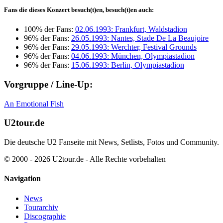
Fans die dieses Konzert besuch(t)en, besuch(t)en auch:
100% der Fans:
02.06.1993: Frankfurt, Waldstadion
96% der Fans:
26.05.1993: Nantes, Stade De La Beaujoire
96% der Fans:
29.05.1993: Werchter, Festival Grounds
96% der Fans:
04.06.1993: München, Olympiastadion
96% der Fans:
15.06.1993: Berlin, Olympiastadion
Vorgruppe / Line-Up:
An Emotional Fish
U2tour.de
Die deutsche U2 Fanseite mit News, Setlists, Fotos und Community.
© 2000 - 2026 U2tour.de - Alle Rechte vorbehalten
Navigation
News
Tourarchiv
Discographie