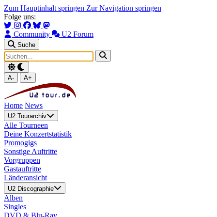
Zum Hauptinhalt springen
Zur Navigation springen
Folge uns:
Community
U2 Forum
Suche
A-
A+
Home
News
U2 Tourarchiv
Alle Tourneen
Deine Konzertstatistik
Promogigs
Sonstige Auftritte
Vorgruppen
Gastauftritte
Länderansicht
U2 Discographie
Alben
Singles
DVD & Blu-Ray