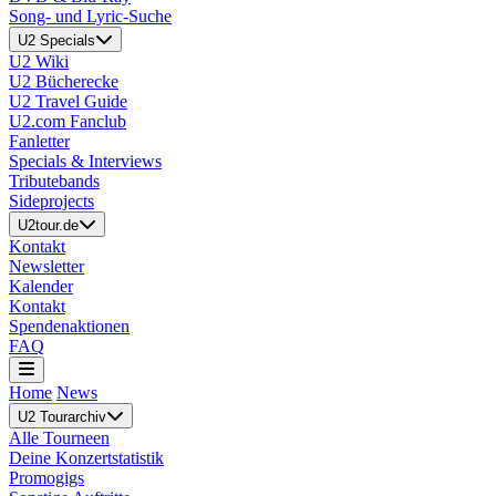
Song- und Lyric-Suche
U2 Specials
U2 Wiki
U2 Bücherecke
U2 Travel Guide
U2.com Fanclub
Fanletter
Specials & Interviews
Tributebands
Sideprojects
U2tour.de
Kontakt
Newsletter
Kalender
Kontakt
Spendenaktionen
FAQ
Home
News
U2 Tourarchiv
Alle Tourneen
Deine Konzertstatistik
Promogigs