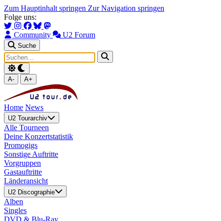
Zum Hauptinhalt springen
Zur Navigation springen
Folge uns:
Community
U2 Forum
Suche
A-
A+
Home
News
U2 Tourarchiv
Alle Tourneen
Deine Konzertstatistik
Promogigs
Sonstige Auftritte
Vorgruppen
Gastauftritte
Länderansicht
U2 Discographie
Alben
Singles
DVD & Blu-Ray