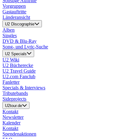
Sonstige Auftritte
Vorgruppen
Gastauftritte
Länderansicht
U2 Discographie
Alben
Singles
DVD & Blu-Ray
Song- und Lyric-Suche
U2 Specials
U2 Wiki
U2 Bücherecke
U2 Travel Guide
U2.com Fanclub
Fanletter
Specials & Interviews
Tributebands
Sideprojects
U2tour.de
Kontakt
Newsletter
Kalender
Kontakt
Spendenaktionen