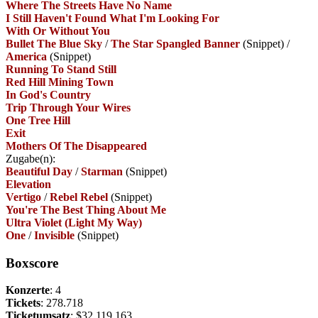
Where The Streets Have No Name
I Still Haven't Found What I'm Looking For
With Or Without You
Bullet The Blue Sky
/
The Star Spangled Banner
(Snippet)
/
America
(Snippet)
Running To Stand Still
Red Hill Mining Town
In God's Country
Trip Through Your Wires
One Tree Hill
Exit
Mothers Of The Disappeared
Zugabe(n):
Beautiful Day
/
Starman
(Snippet)
Elevation
Vertigo
/
Rebel Rebel
(Snippet)
You're The Best Thing About Me
Ultra Violet (Light My Way)
One
/
Invisible
(Snippet)
Boxscore
Konzerte
: 4
Tickets
: 278.718
Ticketumsatz
: $32.119.163