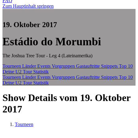
FAQ
Zum Hauptinhalt springen
19. Oktober 2017
Estádio do Morumbi
The Joshua Tree Tour - Leg 4 (Lateinamerika)
Tourneen
Länder
Events
Vorgruppen
Gastauftritte
Snippets
Top 10
Deine U2 Tour Statistik
Tourneen
Länder
Events
Vorgruppen
Gastauftritte
Snippets
Top 10
Deine U2 Tour Statistik
Show Details vom 19. Oktober
2017
Tourneen