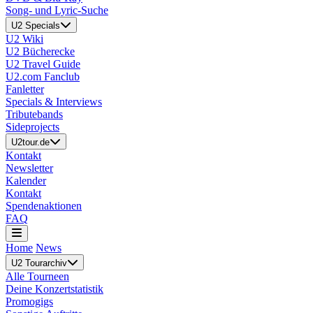
Song- und Lyric-Suche
U2 Specials
U2 Wiki
U2 Bücherecke
U2 Travel Guide
U2.com Fanclub
Fanletter
Specials & Interviews
Tributebands
Sideprojects
U2tour.de
Kontakt
Newsletter
Kalender
Kontakt
Spendenaktionen
FAQ
Home
News
U2 Tourarchiv
Alle Tourneen
Deine Konzertstatistik
Promogigs