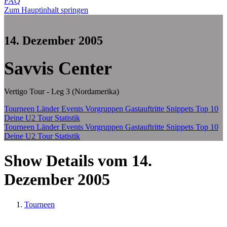
FAQ
Zum Hauptinhalt springen
14. Dezember 2005
Savvis Center
Vertigo Tour - Leg 3 (Nordamerika)
Tourneen
Länder
Events
Vorgruppen
Gastauftritte
Snippets
Top 10
Deine U2 Tour Statistik
Tourneen
Länder
Events
Vorgruppen
Gastauftritte
Snippets
Top 10
Deine U2 Tour Statistik
Show Details vom 14.
Dezember 2005
Tourneen