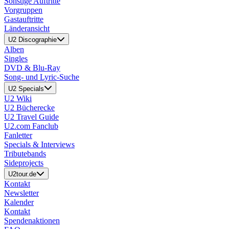
Sonstige Auftritte
Vorgruppen
Gastauftritte
Länderansicht
U2 Discographie
Alben
Singles
DVD & Blu-Ray
Song- und Lyric-Suche
U2 Specials
U2 Wiki
U2 Bücherecke
U2 Travel Guide
U2.com Fanclub
Fanletter
Specials & Interviews
Tributebands
Sideprojects
U2tour.de
Kontakt
Newsletter
Kalender
Kontakt
Spendenaktionen