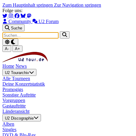
Zum Hauptinhalt springen
Zur Navigation springen
Folge uns:
Community
U2 Forum
Suche
A-
A+
Home
News
U2 Tourarchiv
Alle Tourneen
Deine Konzertstatistik
Promogigs
Sonstige Auftritte
Vorgruppen
Gastauftritte
Länderansicht
U2 Discographie
Alben
Singles
DVD & Blu-Ray