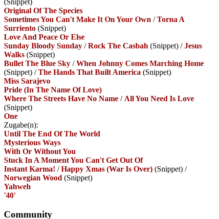
(Snippet)
Original Of The Species
Sometimes You Can't Make It On Your Own
/
Torna A
Surriento
(Snippet)
Love And Peace Or Else
Sunday Bloody Sunday
/
Rock The Casbah
(Snippet)
/
Jesus
Walks
(Snippet)
Bullet The Blue Sky
/
When Johnny Comes Marching Home
(Snippet)
/
The Hands That Built America
(Snippet)
Miss Sarajevo
Pride (In The Name Of Love)
Where The Streets Have No Name
/
All You Need Is Love
(Snippet)
One
Zugabe(n):
Until The End Of The World
Mysterious Ways
With Or Without You
Stuck In A Moment You Can't Get Out Of
Instant Karma!
/
Happy Xmas (War Is Over)
(Snippet)
/
Norwegian Wood
(Snippet)
Yahweh
'40'
Community