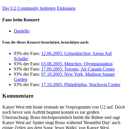
Der U2 Community beitreten
Einloggen
Fans beim Konzert
Daniello
Fans die dieses Konzert besuch(t)en, besuch(t)en auch:
93% der Fans:
12.06.2005: Gelsenkirchen, Arena Auf
Schalke
93% der Fans:
03.08.2005: München, Olympiastadion
93% der Fans:
17.09.2005: Toronto, Air Canada Centre
93% der Fans:
07.10.2005: New York, Madison Square
Garden
93% der Fans:
17.10.2005: Philadelphia, Wachovia Center
Kommentare
Kanye West tritt heute erstmals im Vorprogramm von U2 auf. Doch
noch bevor sein Auftritt beginnt kommt es zur großen
Überraschung: Bono höchstpersönlich betritt die Bühne und sagt
Kanye West an! Später singt Bono während 'Beautiful Day' auch
einige Zeilen aus dem Song 'Jesus Walks' von Kanye West.