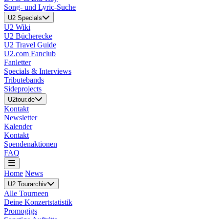
Song- und Lyric-Suche
U2 Specials
U2 Wiki
U2 Bücherecke
U2 Travel Guide
U2.com Fanclub
Fanletter
Specials & Interviews
Tributebands
Sideprojects
U2tour.de
Kontakt
Newsletter
Kalender
Kontakt
Spendenaktionen
FAQ
Home
News
U2 Tourarchiv
Alle Tourneen
Deine Konzertstatistik
Promogigs