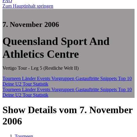
FAQ
Zum Hauptinhalt springen
7. November 2006
Queensland Sport And
Athletics Centre
Vertigo Tour - Leg 5 (Restliche Welt II)
Tourneen
Länder
Events
Vorgruppen
Gastauftritte
Snippets
Top 10
Deine U2 Tour Statistik
Tourneen
Länder
Events
Vorgruppen
Gastauftritte
Snippets
Top 10
Deine U2 Tour Statistik
Show Details vom 7. November
2006
Tourneen