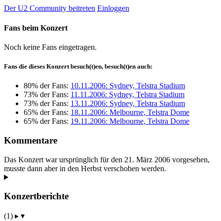
Der U2 Community beitreten
Einloggen
Fans beim Konzert
Noch keine Fans eingetragen.
Fans die dieses Konzert besuch(t)en, besuch(t)en auch:
80% der Fans:
10.11.2006: Sydney, Telstra Stadium
73% der Fans:
11.11.2006: Sydney, Telstra Stadium
73% der Fans:
13.11.2006: Sydney, Telstra Stadium
65% der Fans:
18.11.2006: Melbourne, Telstra Dome
65% der Fans:
19.11.2006: Melbourne, Telstra Dome
Kommentare
Das Konzert war ursprünglich für den 21. März 2006 vorgesehen,
musste dann aber in den Herbst verschoben werden.
Konzertberichte
(1)
▸
▾