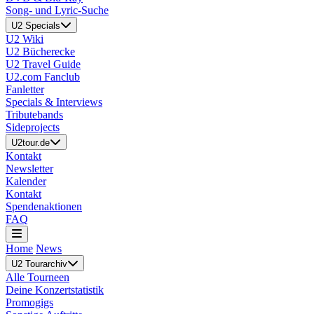
Song- und Lyric-Suche
U2 Specials
U2 Wiki
U2 Bücherecke
U2 Travel Guide
U2.com Fanclub
Fanletter
Specials & Interviews
Tributebands
Sideprojects
U2tour.de
Kontakt
Newsletter
Kalender
Kontakt
Spendenaktionen
FAQ
Home
News
U2 Tourarchiv
Alle Tourneen
Deine Konzertstatistik
Promogigs