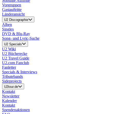
Sonstige Auftritte
Vorgruppen
Gastauftritte
Länderansicht
U2 Discographie
Alben
Singles
DVD & Blu-Ray
Song- und Lyric-Suche
U2 Specials
U2 Wiki
U2 Bücherecke
U2 Travel Guide
U2.com Fanclub
Fanletter
Specials & Interviews
Tributebands
Sideprojects
U2tour.de
Kontakt
Newsletter
Kalender
Kontakt
Spendenaktionen