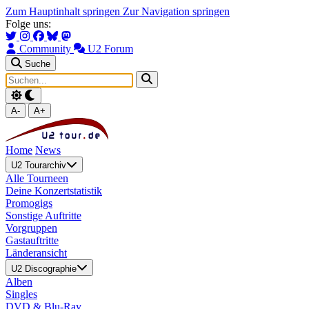
Zum Hauptinhalt springen
Zur Navigation springen
Folge uns:
Community
U2 Forum
Suche
A-
A+
Home
News
U2 Tourarchiv
Alle Tourneen
Deine Konzertstatistik
Promogigs
Sonstige Auftritte
Vorgruppen
Gastauftritte
Länderansicht
U2 Discographie
Alben
Singles
DVD & Blu-Ray