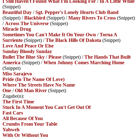
I Still Haven't Found What I'm Looking For
/
In A Little While
(Snippet)
Beautiful Day
/
Sgt. Pepper's Lonely Hearts Club Band
(Snippet)
/
Blackbird
(Snippet)
/
Many Rivers To Cross
(Snippet)
/
Across The Universe
(Snippet)
Miracle Drug
Sometimes You Can't Make It On Your Own
/
Torna A
Surriento
(Snippet)
/
The Black Hills Of Dakota
(Snippet)
Love And Peace Or Else
Sunday Bloody Sunday
Bullet The Blue Sky
/
Please
(Snippet)
/
The Hands That Built
America
(Snippet)
/
When Johnny Comes Marching Home
(Snippet)
Miss Sarajevo
Pride (In The Name Of Love)
Where The Streets Have No Name
One
/
Old Man River
(Snippet)
Zugabe(n):
The First Time
Stuck In A Moment You Can't Get Out Of
Fast Cars
All Because Of You
Crumbs From Your Table
Yahweh
With Or Without You