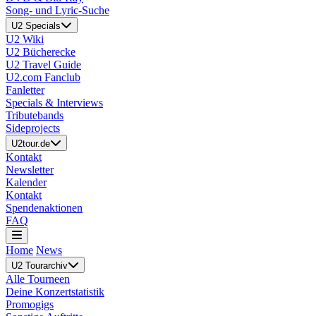
Song- und Lyric-Suche
U2 Specials
U2 Wiki
U2 Bücherecke
U2 Travel Guide
U2.com Fanclub
Fanletter
Specials & Interviews
Tributebands
Sideprojects
U2tour.de
Kontakt
Newsletter
Kalender
Kontakt
Spendenaktionen
FAQ
Home
News
U2 Tourarchiv
Alle Tourneen
Deine Konzertstatistik
Promogigs