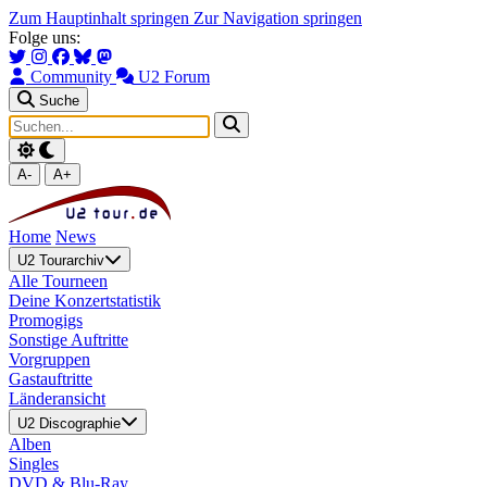
Zum Hauptinhalt springen
Zur Navigation springen
Folge uns:
Community
U2 Forum
Suche
A-
A+
Home
News
U2 Tourarchiv
Alle Tourneen
Deine Konzertstatistik
Promogigs
Sonstige Auftritte
Vorgruppen
Gastauftritte
Länderansicht
U2 Discographie
Alben
Singles
DVD & Blu-Ray