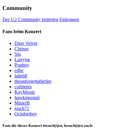
Community
Der U2 Community beitreten
Einloggen
Fans beim Konzert
Dino Velvet
Chrisse
Slu
Larryjnr
Popboy
edbe
lalle68
theunforgettablefire
corbieres
KayMootz
hawkmoonnl
MisterB
josch71
Octoberboy
Fans die dieses Konzert besuch(t)en, besuch(t)en auch: