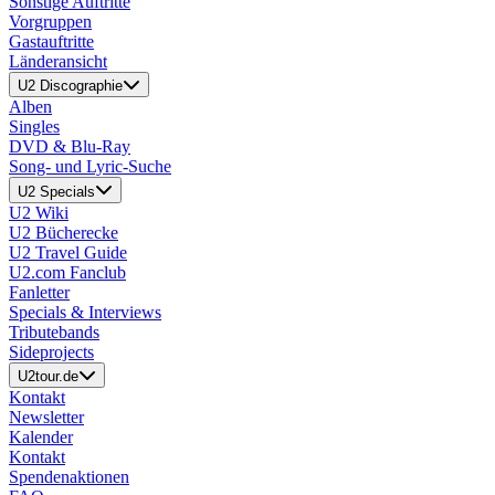
Sonstige Auftritte
Vorgruppen
Gastauftritte
Länderansicht
U2 Discographie
Alben
Singles
DVD & Blu-Ray
Song- und Lyric-Suche
U2 Specials
U2 Wiki
U2 Bücherecke
U2 Travel Guide
U2.com Fanclub
Fanletter
Specials & Interviews
Tributebands
Sideprojects
U2tour.de
Kontakt
Newsletter
Kalender
Kontakt
Spendenaktionen