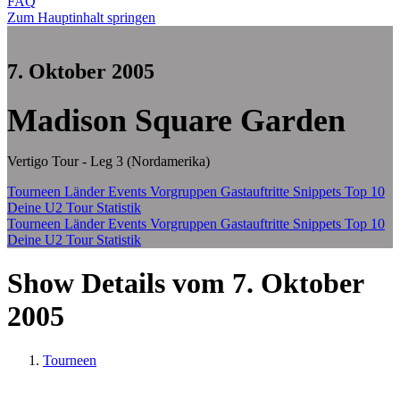
FAQ
Zum Hauptinhalt springen
7. Oktober 2005
Madison Square Garden
Vertigo Tour - Leg 3 (Nordamerika)
Tourneen
Länder
Events
Vorgruppen
Gastauftritte
Snippets
Top 10
Deine U2 Tour Statistik
Tourneen
Länder
Events
Vorgruppen
Gastauftritte
Snippets
Top 10
Deine U2 Tour Statistik
Show Details vom 7. Oktober
2005
Tourneen