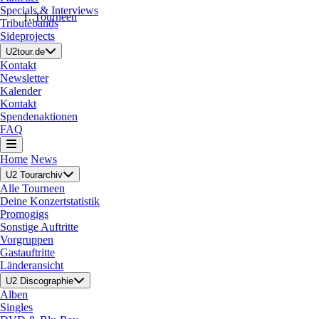
Specials & Interviews
Tourneen
Tributebands
Sideprojects
U2tour.de
Kontakt
Newsletter
Kalender
Kontakt
Spendenaktionen
FAQ
Home
News
U2 Tourarchiv
Alle Tourneen
Deine Konzertstatistik
Promogigs
Sonstige Auftritte
Vorgruppen
Gastauftritte
Länderansicht
U2 Discographie
Alben
Singles