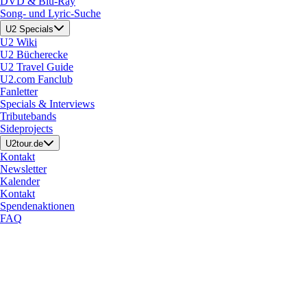
DVD & Blu-Ray
Song- und Lyric-Suche
U2 Specials
U2 Wiki
U2 Bücherecke
U2 Travel Guide
U2.com Fanclub
Fanletter
Specials & Interviews
Tributebands
Sideprojects
U2tour.de
Kontakt
Newsletter
Kalender
Kontakt
Spendenaktionen
FAQ