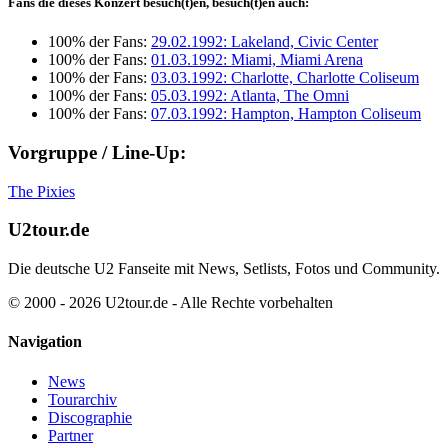
Fans die dieses Konzert besuch(t)en, besuch(t)en auch:
100% der Fans:
29.02.1992: Lakeland, Civic Center
100% der Fans:
01.03.1992: Miami, Miami Arena
100% der Fans:
03.03.1992: Charlotte, Charlotte Coliseum
100% der Fans:
05.03.1992: Atlanta, The Omni
100% der Fans:
07.03.1992: Hampton, Hampton Coliseum
Vorgruppe / Line-Up:
The Pixies
U2tour.de
Die deutsche U2 Fanseite mit News, Setlists, Fotos und Community.
© 2000 - 2026 U2tour.de - Alle Rechte vorbehalten
Navigation
News
Tourarchiv
Discographie
Partner