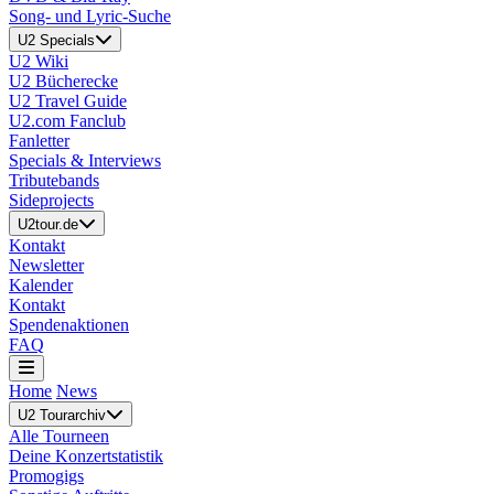
Song- und Lyric-Suche
U2 Specials
U2 Wiki
U2 Bücherecke
U2 Travel Guide
U2.com Fanclub
Fanletter
Specials & Interviews
Tributebands
Sideprojects
U2tour.de
Kontakt
Newsletter
Kalender
Kontakt
Spendenaktionen
FAQ
Home
News
U2 Tourarchiv
Alle Tourneen
Deine Konzertstatistik
Promogigs