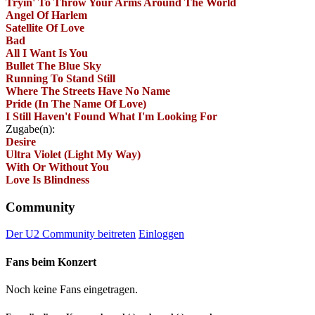
Tryin' To Throw Your Arms Around The World
Angel Of Harlem
Satellite Of Love
Bad
All I Want Is You
Bullet The Blue Sky
Running To Stand Still
Where The Streets Have No Name
Pride (In The Name Of Love)
I Still Haven't Found What I'm Looking For
Zugabe(n):
Desire
Ultra Violet (Light My Way)
With Or Without You
Love Is Blindness
Community
Der U2 Community beitreten
Einloggen
Fans beim Konzert
Noch keine Fans eingetragen.