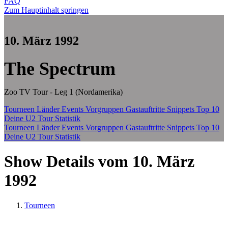
FAQ
Zum Hauptinhalt springen
10. März 1992
The Spectrum
Zoo TV Tour - Leg 1 (Nordamerika)
Tourneen
Länder
Events
Vorgruppen
Gastauftritte
Snippets
Top 10
Deine U2 Tour Statistik
Tourneen
Länder
Events
Vorgruppen
Gastauftritte
Snippets
Top 10
Deine U2 Tour Statistik
Show Details vom 10. März
1992
Tourneen