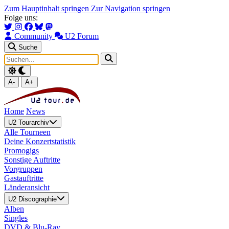
Zum Hauptinhalt springen
Zur Navigation springen
Folge uns:
Community
U2 Forum
Suche
A-
A+
Home
News
U2 Tourarchiv
Alle Tourneen
Deine Konzertstatistik
Promogigs
Sonstige Auftritte
Vorgruppen
Gastauftritte
Länderansicht
U2 Discographie
Alben
Singles
DVD & Blu-Ray