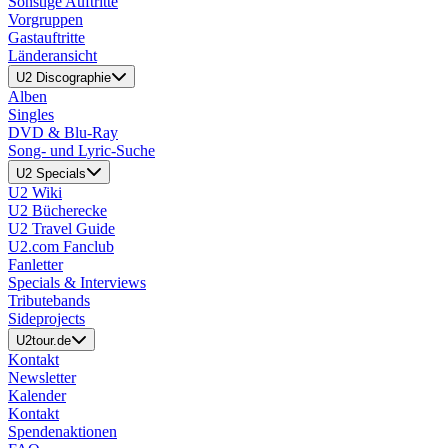
Sonstige Auftritte
Vorgruppen
Gastauftritte
Länderansicht
U2 Discographie
Alben
Singles
DVD & Blu-Ray
Song- und Lyric-Suche
U2 Specials
U2 Wiki
U2 Bücherecke
U2 Travel Guide
U2.com Fanclub
Fanletter
Specials & Interviews
Tributebands
Sideprojects
U2tour.de
Kontakt
Newsletter
Kalender
Kontakt
Spendenaktionen