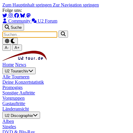
Zum Hauptinhalt springen
Zur Navigation springen
Folge uns:
Community
U2 Forum
Suche
A-
A+
Home
News
U2 Tourarchiv
Alle Tourneen
Deine Konzertstatistik
Promogigs
Sonstige Auftritte
Vorgruppen
Gastauftritte
Länderansicht
U2 Discographie
Alben
Singles
DVD & Blu-Ray