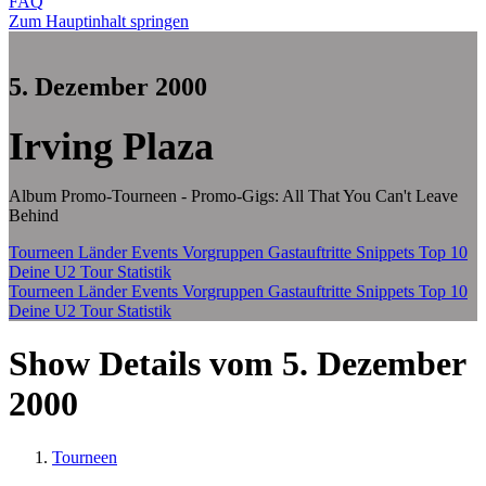
FAQ
Zum Hauptinhalt springen
5. Dezember 2000
Irving Plaza
Album Promo-Tourneen - Promo-Gigs: All That You Can't Leave
Behind
Tourneen
Länder
Events
Vorgruppen
Gastauftritte
Snippets
Top 10
Deine U2 Tour Statistik
Tourneen
Länder
Events
Vorgruppen
Gastauftritte
Snippets
Top 10
Deine U2 Tour Statistik
Show Details vom 5. Dezember
2000
Tourneen