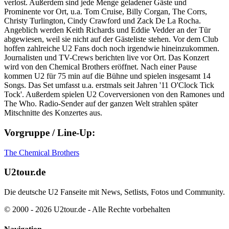
verlost. Außerdem sind jede Menge geladener Gäste und
Prominente vor Ort, u.a. Tom Cruise, Billy Corgan, The Corrs,
Christy Turlington, Cindy Crawford und Zack De La Rocha.
Angeblich werden Keith Richards und Eddie Vedder an der Tür
abgewiesen, weil sie nicht auf der Gästeliste stehen. Vor dem Club
hoffen zahlreiche U2 Fans doch noch irgendwie hineinzukommen.
Journalisten und TV-Crews berichten live vor Ort. Das Konzert
wird von den Chemical Brothers eröffnet. Nach einer Pause
kommen U2 für 75 min auf die Bühne und spielen insgesamt 14
Songs. Das Set umfasst u.a. erstmals seit Jahren '11 O'Clock Tick
Tock'. Außerdem spielen U2 Coverversionen von den Ramones und
The Who. Radio-Sender auf der ganzen Welt strahlen später
Mitschnitte des Konzertes aus.
Vorgruppe / Line-Up:
The Chemical Brothers
U2tour.de
Die deutsche U2 Fanseite mit News, Setlists, Fotos und Community.
© 2000 - 2026 U2tour.de - Alle Rechte vorbehalten