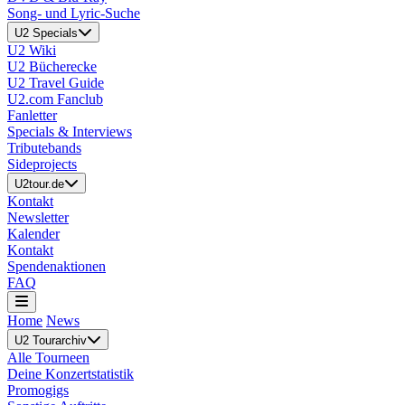
Song- und Lyric-Suche
U2 Specials
U2 Wiki
U2 Bücherecke
U2 Travel Guide
U2.com Fanclub
Fanletter
Specials & Interviews
Tributebands
Sideprojects
U2tour.de
Kontakt
Newsletter
Kalender
Kontakt
Spendenaktionen
FAQ
Home
News
U2 Tourarchiv
Alle Tourneen
Deine Konzertstatistik
Promogigs