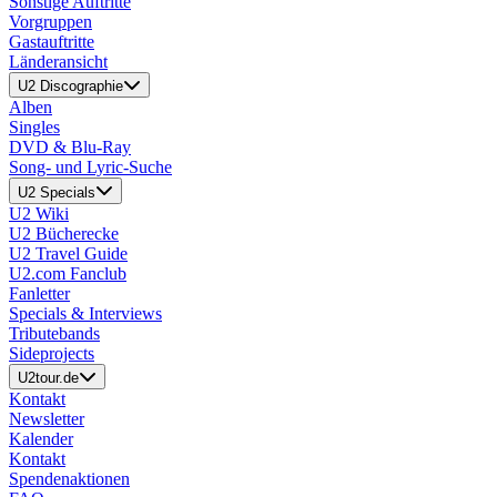
Sonstige Auftritte
Vorgruppen
Gastauftritte
Länderansicht
U2 Discographie
Alben
Singles
DVD & Blu-Ray
Song- und Lyric-Suche
U2 Specials
U2 Wiki
U2 Bücherecke
U2 Travel Guide
U2.com Fanclub
Fanletter
Specials & Interviews
Tributebands
Sideprojects
U2tour.de
Kontakt
Newsletter
Kalender
Kontakt
Spendenaktionen