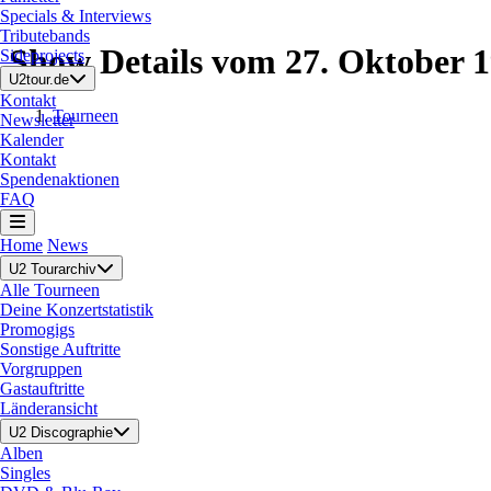
Specials & Interviews
Tributebands
Show Details vom 27. Oktober 
Sideprojects
U2tour.de
Kontakt
Tourneen
Newsletter
Kalender
Kontakt
Spendenaktionen
FAQ
Home
News
U2 Tourarchiv
Alle Tourneen
Deine Konzertstatistik
Promogigs
Sonstige Auftritte
Vorgruppen
Gastauftritte
Länderansicht
U2 Discographie
Alben
Singles