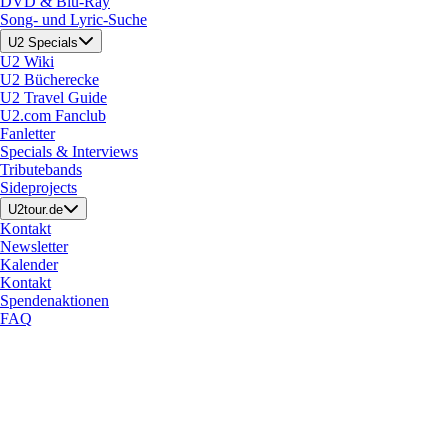
DVD & Blu-Ray
Song- und Lyric-Suche
U2 Specials
U2 Wiki
U2 Bücherecke
U2 Travel Guide
U2.com Fanclub
Fanletter
Specials & Interviews
Tributebands
Sideprojects
U2tour.de
Kontakt
Newsletter
Kalender
Kontakt
Spendenaktionen
FAQ