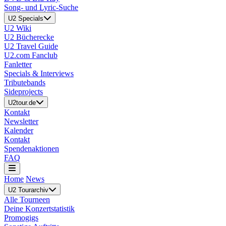
Song- und Lyric-Suche
U2 Specials
U2 Wiki
U2 Bücherecke
U2 Travel Guide
U2.com Fanclub
Fanletter
Specials & Interviews
Tributebands
Sideprojects
U2tour.de
Kontakt
Newsletter
Kalender
Kontakt
Spendenaktionen
FAQ
Home
News
U2 Tourarchiv
Alle Tourneen
Deine Konzertstatistik
Promogigs