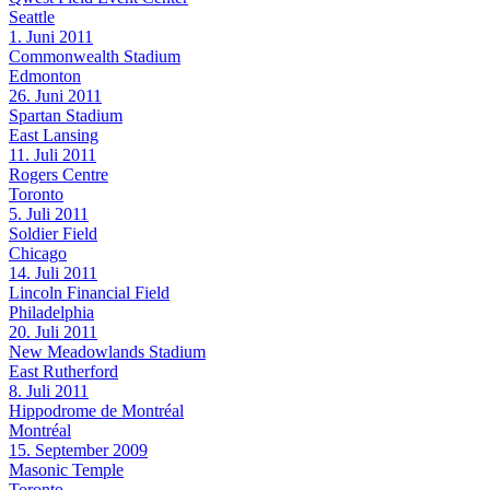
Seattle
1. Juni 2011
Commonwealth Stadium
Edmonton
26. Juni 2011
Spartan Stadium
East Lansing
11. Juli 2011
Rogers Centre
Toronto
5. Juli 2011
Soldier Field
Chicago
14. Juli 2011
Lincoln Financial Field
Philadelphia
20. Juli 2011
New Meadowlands Stadium
East Rutherford
8. Juli 2011
Hippodrome de Montréal
Montréal
15. September 2009
Masonic Temple
Toronto