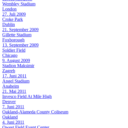
Wembley Stadium
London
27. Juli 2009
Croke Park
Dublin
21. September 2009
Gillette Stadium
Foxborough
13. September 2009
Soldier Field
Chicago
9. August 2009
Stadion Maksimir
Zagreb
17. Juni 2011
Angel Stadium
Anaheim
21. Mai 2011
Invesco Field At Mile High
Denver
7. Juni 2011
Oakland-Alameda County Coliseum
Oakland
4. Juni 2011
Qwest Field Event Center