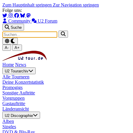
Zum Hauptinhalt springen
Zur Navigation springen
Folge uns:
Community
U2 Forum
Suche
A-
A+
Home
News
U2 Tourarchiv
Alle Tourneen
Deine Konzertstatistik
Promogigs
Sonstige Auftritte
Vorgruppen
Gastauftritte
Länderansicht
U2 Discographie
Alben
Singles
DVD & Blu-Ray