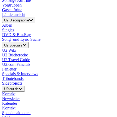
Sonstige Auftritte
Vorgruppen
Gastauftritte
Länderansicht
U2 Discographie
Alben
Singles
DVD & Blu-Ray
Song- und Lyric-Suche
U2 Specials
U2 Wiki
U2 Bücherecke
U2 Travel Guide
U2.com Fanclub
Fanletter
Specials & Interviews
Tributebands
Sideprojects
U2tour.de
Kontakt
Newsletter
Kalender
Kontakt
Spendenaktionen