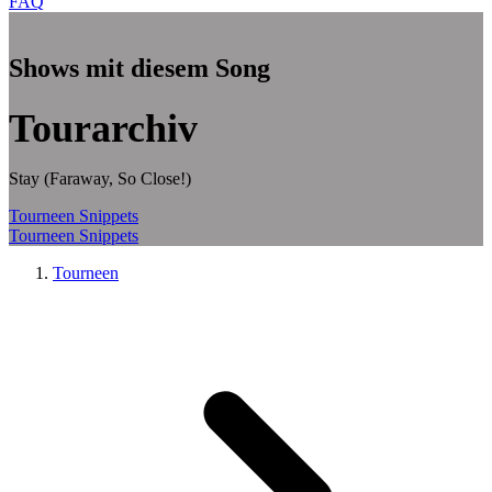
FAQ
Zum Hauptinhalt springen
Shows mit diesem Song
Tourarchiv
Stay (Faraway, So Close!)
Tourneen
Snippets
Tourneen
Snippets
Tourneen