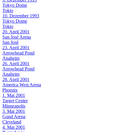
Tokyo Dome
Tokio
10. Dezember 1993
Tokyo Dome
Tokio
20. April 2001
San José Arena
San José
23. April 2001
Arrowhead Pond
Anaheim
26. April 2001
Arrowhead Pond
Anaheim
28. April 2001
America West Arena
Phoenix
1. Mai 2001
Target Center
Minneapolis
3. Mai 2001
Gund Arena
Cleveland
4. Mai 2001