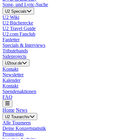
Song- und Lyric-Suche
U2 Specials
U2 Wiki
U2 Bücherecke
U2 Travel Guide
U2.com Fanclub
Fanletter
Specials & Interviews
Tributebands
Sideprojects
U2tour.de
Kontakt
Newsletter
Kalender
Kontakt
Spendenaktionen
FAQ
Home
News
U2 Tourarchiv
Alle Tourneen
Deine Konzertstatistik
Promogigs