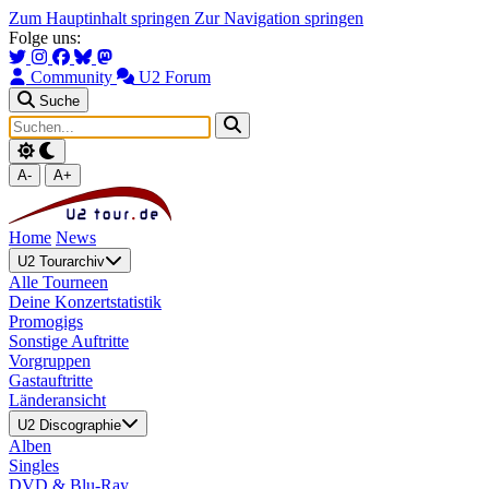
Zum Hauptinhalt springen
Zur Navigation springen
Folge uns:
Community
U2 Forum
Suche
A-
A+
Home
News
U2 Tourarchiv
Alle Tourneen
Deine Konzertstatistik
Promogigs
Sonstige Auftritte
Vorgruppen
Gastauftritte
Länderansicht
U2 Discographie
Alben
Singles
DVD & Blu-Ray