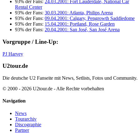
93% der Fans:
24.03.2001: Fort Lauderdale, National Car
Rental Center
93% der Fans:
30.03.2001: Atlanta, Philips Arena
93% der Fans:
09.04.2001: Calgary, Pengrowth Saddledome
93% der Fans:
15.04.2001: Portland, Rose Garden
93% der Fans:
20.04.2001: San José, San José Arena
Vorgruppe / Line-Up:
PJ Harvey
U2tour.de
Die deutsche U2 Fanseite mit News, Setlists, Fotos und Community.
© 2000 - 2026 U2tour.de - Alle Rechte vorbehalten
Navigation
News
Tourarchiv
Discographie
Partner