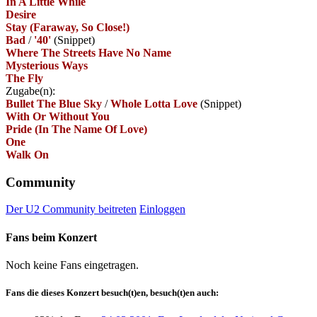
In A Little While
Desire
Stay (Faraway, So Close!)
Bad
/
'40'
(Snippet)
Where The Streets Have No Name
Mysterious Ways
The Fly
Zugabe(n):
Bullet The Blue Sky
/
Whole Lotta Love
(Snippet)
With Or Without You
Pride (In The Name Of Love)
One
Walk On
Community
Der U2 Community beitreten
Einloggen
Fans beim Konzert
Noch keine Fans eingetragen.
Fans die dieses Konzert besuch(t)en, besuch(t)en auch: