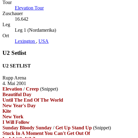
Tour
Elevation Tour
Zuschauer
16.642
Leg
Leg 1 (Nordamerika)
Ort
Lexington
,
USA
U2 Setlist
U2 SETLIST
Rupp Arena
4. Mai 2001
Elevation
/
Creep
(Snippet)
Beautiful Day
Until The End Of The World
New Year's Day
Kite
New York
I Will Follow
Sunday Bloody Sunday
/
Get Up Stand Up
(Snippet)
Stuck In A Moment You Can't Get Out Of