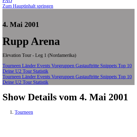
FAQ
Zum Hauptinhalt springen
4. Mai 2001
Rupp Arena
Elevation Tour - Leg 1 (Nordamerika)
Tourneen
Länder
Events
Vorgruppen
Gastauftritte
Snippets
Top 10
Deine U2 Tour Statistik
Tourneen
Länder
Events
Vorgruppen
Gastauftritte
Snippets
Top 10
Deine U2 Tour Statistik
Show Details vom 4. Mai 2001
Tourneen