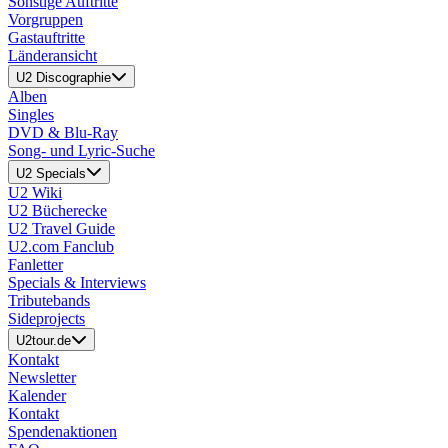
Sonstige Auftritte
Vorgruppen
Gastauftritte
Länderansicht
U2 Discographie
Alben
Singles
DVD & Blu-Ray
Song- und Lyric-Suche
U2 Specials
U2 Wiki
U2 Bücherecke
U2 Travel Guide
U2.com Fanclub
Fanletter
Specials & Interviews
Tributebands
Sideprojects
U2tour.de
Kontakt
Newsletter
Kalender
Kontakt
Spendenaktionen