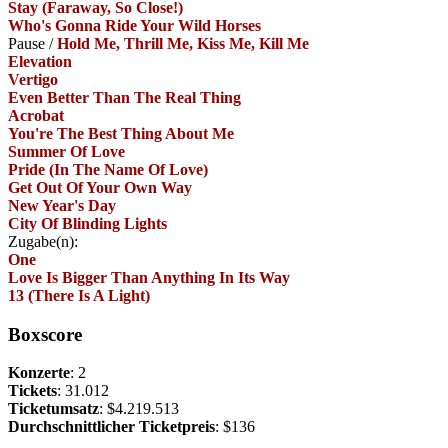
Stay (Faraway, So Close!)
Who's Gonna Ride Your Wild Horses
Pause
/
Hold Me, Thrill Me, Kiss Me, Kill Me
Elevation
Vertigo
Even Better Than The Real Thing
Acrobat
You're The Best Thing About Me
Summer Of Love
Pride (In The Name Of Love)
Get Out Of Your Own Way
New Year's Day
City Of Blinding Lights
Zugabe(n):
One
Love Is Bigger Than Anything In Its Way
13 (There Is A Light)
Boxscore
Konzerte
: 2
Tickets
: 31.012
Ticketumsatz
: $4.219.513
Durchschnittlicher Ticketpreis
: $136