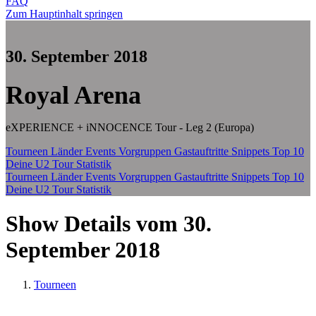
FAQ
Zum Hauptinhalt springen
30. September 2018
Royal Arena
eXPERIENCE + iNNOCENCE Tour - Leg 2 (Europa)
Tourneen
Länder
Events
Vorgruppen
Gastauftritte
Snippets
Top 10
Deine U2 Tour Statistik
Tourneen
Länder
Events
Vorgruppen
Gastauftritte
Snippets
Top 10
Deine U2 Tour Statistik
Show Details vom 30.
September 2018
Tourneen