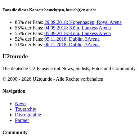
Fans die dieses Konzert besuch(t)en, besuch(t)en auch:
85% der Fans:
29.09.2018: Kopenhagen, Royal Arena
55% der Fans:
04.09.2018: Köln, Lanxess Arena
55% der Fans:
05.09.2018: Köln, Lanxess Arena
52% der Fans:
05.11.2018: Dublin, 3Arena
51% der Fans:
06.11.2018: Dublin, 3Arena
U2tour.de
Die deutsche U2 Fanseite mit News, Setlists, Fotos und Community.
© 2000 - 2026 U2tour.de - Alle Rechte vorbehalten
Navigation
News
Tourarchiv
Discographie
Partner
Community