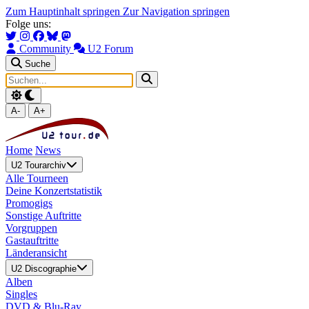
Zum Hauptinhalt springen
Zur Navigation springen
Folge uns:
Community
U2 Forum
Suche
A-
A+
Home
News
U2 Tourarchiv
Alle Tourneen
Deine Konzertstatistik
Promogigs
Sonstige Auftritte
Vorgruppen
Gastauftritte
Länderansicht
U2 Discographie
Alben
Singles
DVD & Blu-Ray