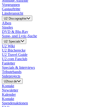
Sonstige Auftritte
Vorgruppen
Gastauftritte
Länderansicht
U2 Discographie
Alben
Singles
DVD & Blu-Ray
Song- und Lyric-Suche
U2 Specials
U2 Wiki
U2 Bücherecke
U2 Travel Guide
U2.com Fanclub
Fanletter
Specials & Interviews
Tributebands
Sideprojects
U2tour.de
Kontakt
Newsletter
Kalender
Kontakt
Spendenaktionen