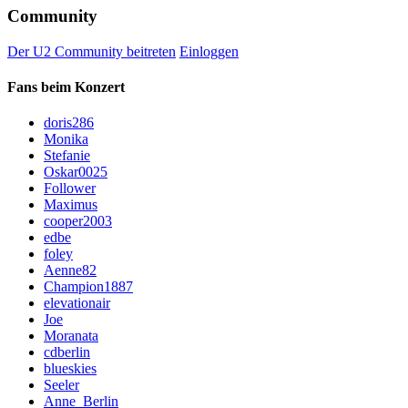
Community
Der U2 Community beitreten
Einloggen
Fans beim Konzert
doris286
Monika
Stefanie
Oskar0025
Follower
Maximus
cooper2003
edbe
foley
Aenne82
Champion1887
elevationair
Joe
Moranata
cdberlin
blueskies
Seeler
Anne_Berlin