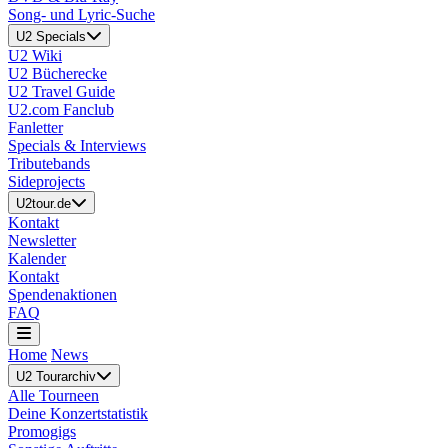
Song- und Lyric-Suche
U2 Specials
U2 Wiki
U2 Bücherecke
U2 Travel Guide
U2.com Fanclub
Fanletter
Specials & Interviews
Tributebands
Sideprojects
U2tour.de
Kontakt
Newsletter
Kalender
Kontakt
Spendenaktionen
FAQ
Home
News
U2 Tourarchiv
Alle Tourneen
Deine Konzertstatistik
Promogigs