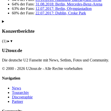
64% der Fans:
31.08.2018: Berlin, Mercedes-Benz-Arena
63% der Fans:
12.07.2017: Berlin, Olympiastadion
60% der Fans:
22.07.2017: Dublin, Croke Park
Konzertberichte
(1)
▸
▾
U2tour.de
Die deutsche U2 Fanseite mit News, Setlists, Fotos und Community.
© 2000 - 2026 U2tour.de - Alle Rechte vorbehalten
Navigation
News
Tourarchiv
Discographie
Partner