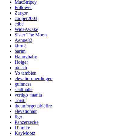
MacStripey
Follower
Zargor
cooper2003
edbe
WideAwake
Sister The Moon
Aenne82
khru2
barim
Hannybaby
Holger
nielsth
Yo tambien
elevation-uerdingen
guinness
stadthalle
vertigo_mania
Torsti
theunforgettablefire
elevationair
figo
Panzerzecke
U2mike
KayMootz