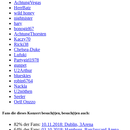
AchtungVegas
HerrBatz
wild honey
nightsister
hary
bonogirl67
AchtungThorsten
Kaczy70
Ricki38
Chelsea-Duke
Lufuki
Partygirl1978
gunpet
U2Arthur
blueskies
robin6764
Nackla
U2nöthen
Seeler
Oelf Onzzo
Fans die dieses Konzert besuch(t)en, besuch(t)en auch:
82% der Fans:
10.11.2018: Dublin, 3Arena
64% der Fans:
03.10.2018: Hamburg, Barclaycard Arena