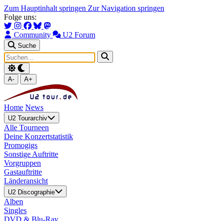
Zum Hauptinhalt springen
Zur Navigation springen
Folge uns:
Community
U2 Forum
Suche
A-
A+
Home
News
U2 Tourarchiv
Alle Tourneen
Deine Konzertstatistik
Promogigs
Sonstige Auftritte
Vorgruppen
Gastauftritte
Länderansicht
U2 Discographie
Alben
Singles
DVD & Blu-Ray