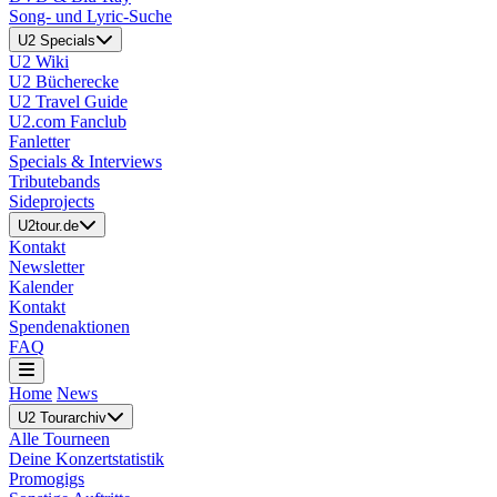
Song- und Lyric-Suche
U2 Specials
U2 Wiki
U2 Bücherecke
U2 Travel Guide
U2.com Fanclub
Fanletter
Specials & Interviews
Tributebands
Sideprojects
U2tour.de
Kontakt
Newsletter
Kalender
Kontakt
Spendenaktionen
FAQ
Home
News
U2 Tourarchiv
Alle Tourneen
Deine Konzertstatistik
Promogigs