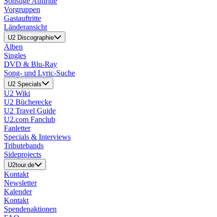
Sonstige Auftritte
Vorgruppen
Gastauftritte
Länderansicht
U2 Discographie
Alben
Singles
DVD & Blu-Ray
Song- und Lyric-Suche
U2 Specials
U2 Wiki
U2 Bücherecke
U2 Travel Guide
U2.com Fanclub
Fanletter
Specials & Interviews
Tributebands
Sideprojects
U2tour.de
Kontakt
Newsletter
Kalender
Kontakt
Spendenaktionen