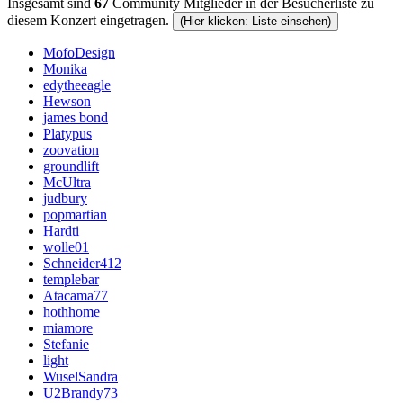
Insgesamt sind
67
Community Mitglieder in der Besucherliste zu
diesem Konzert eingetragen.
(Hier klicken: Liste einsehen)
MofoDesign
Monika
edytheeagle
Hewson
james bond
Platypus
zoovation
groundlift
McUltra
judbury
popmartian
Hardti
wolle01
Schneider412
templebar
Atacama77
hothhome
miamore
Stefanie
light
WuselSandra
U2Brandy73