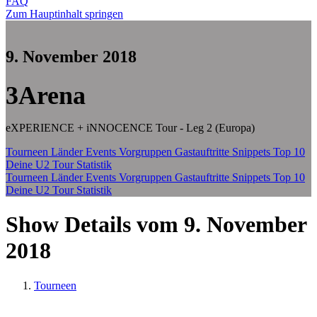
FAQ
Zum Hauptinhalt springen
9. November 2018
3Arena
eXPERIENCE + iNNOCENCE Tour - Leg 2 (Europa)
Tourneen
Länder
Events
Vorgruppen
Gastauftritte
Snippets
Top 10
Deine U2 Tour Statistik
Tourneen
Länder
Events
Vorgruppen
Gastauftritte
Snippets
Top 10
Deine U2 Tour Statistik
Show Details vom 9. November
2018
Tourneen