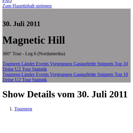
FAQ
Zum Hauptinhalt springen
30. Juli 2011
Magnetic Hill
360° Tour - Leg 6 (Nordamerika)
Tourneen
Länder
Events
Vorgruppen
Gastauftritte
Snippets
Top 10
Deine U2 Tour Statistik
Tourneen
Länder
Events
Vorgruppen
Gastauftritte
Snippets
Top 10
Deine U2 Tour Statistik
Show Details vom 30. Juli 2011
Tourneen