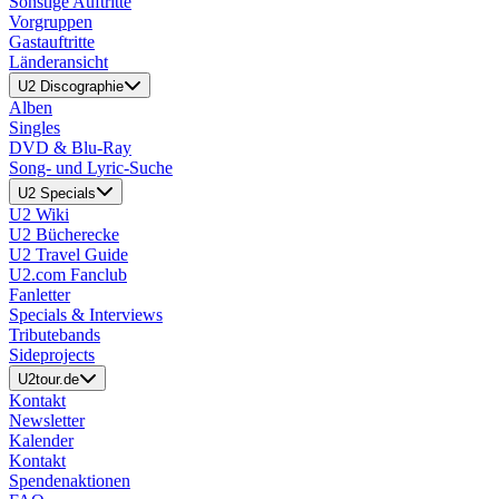
Sonstige Auftritte
Vorgruppen
Gastauftritte
Länderansicht
U2 Discographie
Alben
Singles
DVD & Blu-Ray
Song- und Lyric-Suche
U2 Specials
U2 Wiki
U2 Bücherecke
U2 Travel Guide
U2.com Fanclub
Fanletter
Specials & Interviews
Tributebands
Sideprojects
U2tour.de
Kontakt
Newsletter
Kalender
Kontakt
Spendenaktionen