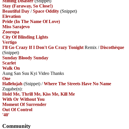
Mining Disaster
(Snippet)
Stay (Faraway, So Close!)
Beautiful Day
/
Space Oddity
(Snippet)
Elevation
Pride (In The Name Of Love)
Miss Sarajevo
Zooropa
City Of Blinding Lights
Vertigo
I'll Go Crazy If I Don't Go Crazy Tonight
Remix
/
Discothèque
(Snippet)
Sunday Bloody Sunday
Scarlet
Walk On
Aung San Suu Kyi Video Thanks
One
Hallelujah
(Snippet)
/
Where The Streets Have No Name
Zugabe(n):
Hold Me, Thrill Me, Kiss Me, Kill Me
With Or Without You
Moment Of Surrender
Out Of Control
'40'
Community