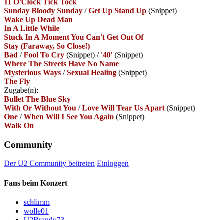
11 O'Clock Tick Tock
Sunday Bloody Sunday
/
Get Up Stand Up
(Snippet)
Wake Up Dead Man
In A Little While
Stuck In A Moment You Can't Get Out Of
Stay (Faraway, So Close!)
Bad
/
Fool To Cry
(Snippet)
/
'40'
(Snippet)
Where The Streets Have No Name
Mysterious Ways
/
Sexual Healing
(Snippet)
The Fly
Zugabe(n):
Bullet The Blue Sky
With Or Without You
/
Love Will Tear Us Apart
(Snippet)
One
/
When Will I See You Again
(Snippet)
Walk On
Community
Der U2 Community beitreten
Einloggen
Fans beim Konzert
schlimm
wolle01
U2Brandy73