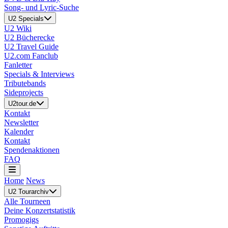
Song- und Lyric-Suche
U2 Specials
U2 Wiki
U2 Bücherecke
U2 Travel Guide
U2.com Fanclub
Fanletter
Specials & Interviews
Tributebands
Sideprojects
U2tour.de
Kontakt
Newsletter
Kalender
Kontakt
Spendenaktionen
FAQ
Home
News
U2 Tourarchiv
Alle Tourneen
Deine Konzertstatistik
Promogigs