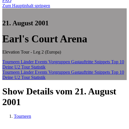
FAQ
Zum Hauptinhalt springen
21. August 2001
Earl's Court Arena
Elevation Tour - Leg 2 (Europa)
Tourneen
Länder
Events
Vorgruppen
Gastauftritte
Snippets
Top 10
Deine U2 Tour Statistik
Tourneen
Länder
Events
Vorgruppen
Gastauftritte
Snippets
Top 10
Deine U2 Tour Statistik
Show Details vom 21. August
2001
Tourneen