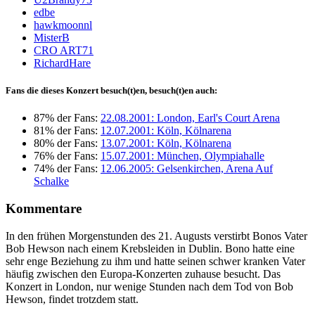
edbe
hawkmoonnl
MisterB
CRO ART71
RichardHare
Fans die dieses Konzert besuch(t)en, besuch(t)en auch:
87% der Fans:
22.08.2001: London, Earl's Court Arena
81% der Fans:
12.07.2001: Köln, Kölnarena
80% der Fans:
13.07.2001: Köln, Kölnarena
76% der Fans:
15.07.2001: München, Olympiahalle
74% der Fans:
12.06.2005: Gelsenkirchen, Arena Auf
Schalke
Kommentare
In den frühen Morgenstunden des 21. Augusts verstirbt Bonos Vater
Bob Hewson nach einem Krebsleiden in Dublin. Bono hatte eine
sehr enge Beziehung zu ihm und hatte seinen schwer kranken Vater
häufig zwischen den Europa-Konzerten zuhause besucht. Das
Konzert in London, nur wenige Stunden nach dem Tod von Bob
Hewson, findet trotzdem statt.