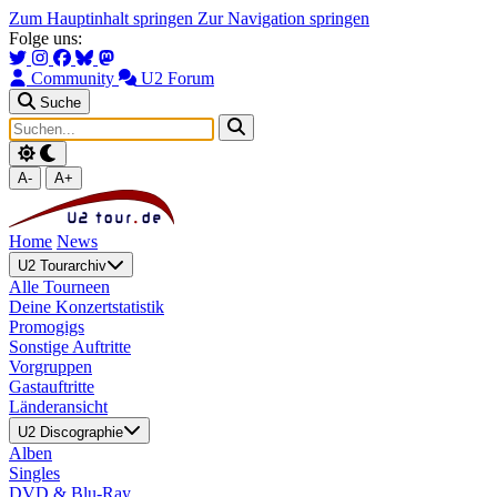
Zum Hauptinhalt springen
Zur Navigation springen
Folge uns:
Community
U2 Forum
Suche
A-
A+
Home
News
U2 Tourarchiv
Alle Tourneen
Deine Konzertstatistik
Promogigs
Sonstige Auftritte
Vorgruppen
Gastauftritte
Länderansicht
U2 Discographie
Alben
Singles
DVD & Blu-Ray