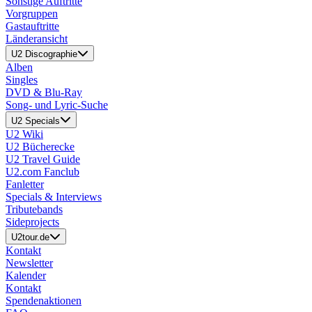
Sonstige Auftritte
Vorgruppen
Gastauftritte
Länderansicht
U2 Discographie
Alben
Singles
DVD & Blu-Ray
Song- und Lyric-Suche
U2 Specials
U2 Wiki
U2 Bücherecke
U2 Travel Guide
U2.com Fanclub
Fanletter
Specials & Interviews
Tributebands
Sideprojects
U2tour.de
Kontakt
Newsletter
Kalender
Kontakt
Spendenaktionen