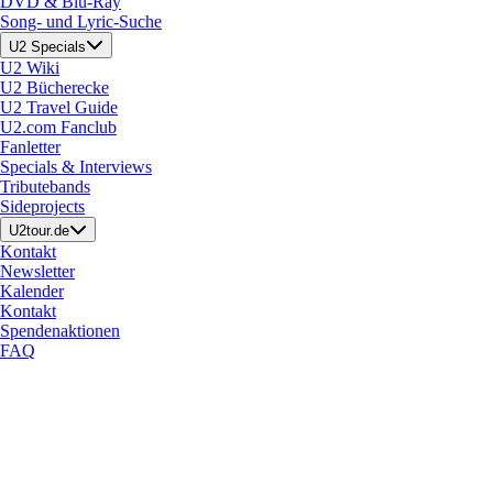
DVD & Blu-Ray
Song- und Lyric-Suche
U2 Specials
U2 Wiki
U2 Bücherecke
U2 Travel Guide
U2.com Fanclub
Fanletter
Specials & Interviews
Tributebands
Sideprojects
U2tour.de
Kontakt
Newsletter
Kalender
Kontakt
Spendenaktionen
FAQ