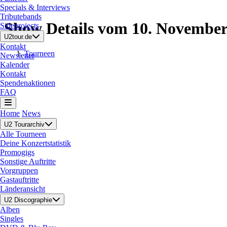
Specials & Interviews
Tributebands
Show Details vom 10. November
Sideprojects
U2tour.de
Kontakt
Tourneen
Newsletter
Kalender
Kontakt
Spendenaktionen
FAQ
Home
News
U2 Tourarchiv
Alle Tourneen
Deine Konzertstatistik
Promogigs
Sonstige Auftritte
Vorgruppen
Gastauftritte
Länderansicht
U2 Discographie
Alben
Singles