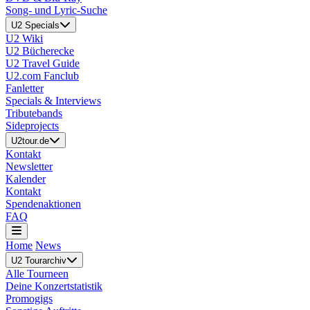
Song- und Lyric-Suche
U2 Specials
U2 Wiki
U2 Bücherecke
U2 Travel Guide
U2.com Fanclub
Fanletter
Specials & Interviews
Tributebands
Sideprojects
U2tour.de
Kontakt
Newsletter
Kalender
Kontakt
Spendenaktionen
FAQ
Home
News
U2 Tourarchiv
Alle Tourneen
Deine Konzertstatistik
Promogigs