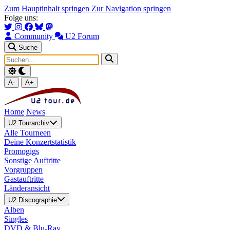
Zum Hauptinhalt springen
Zur Navigation springen
Folge uns:
Community
U2 Forum
Suche
A-
A+
Home
News
U2 Tourarchiv
Alle Tourneen
Deine Konzertstatistik
Promogigs
Sonstige Auftritte
Vorgruppen
Gastauftritte
Länderansicht
U2 Discographie
Alben
Singles
DVD & Blu-Ray