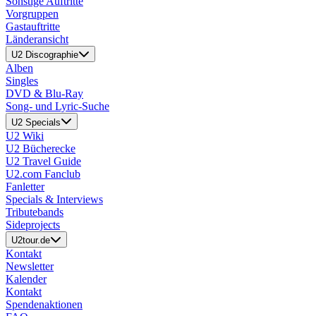
Sonstige Auftritte
Vorgruppen
Gastauftritte
Länderansicht
U2 Discographie
Alben
Singles
DVD & Blu-Ray
Song- und Lyric-Suche
U2 Specials
U2 Wiki
U2 Bücherecke
U2 Travel Guide
U2.com Fanclub
Fanletter
Specials & Interviews
Tributebands
Sideprojects
U2tour.de
Kontakt
Newsletter
Kalender
Kontakt
Spendenaktionen