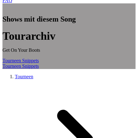
FAQ
Zum Hauptinhalt springen
Shows mit diesem Song
Tourarchiv
Get On Your Boots
Tourneen
Snippets
Tourneen
Snippets
Tourneen