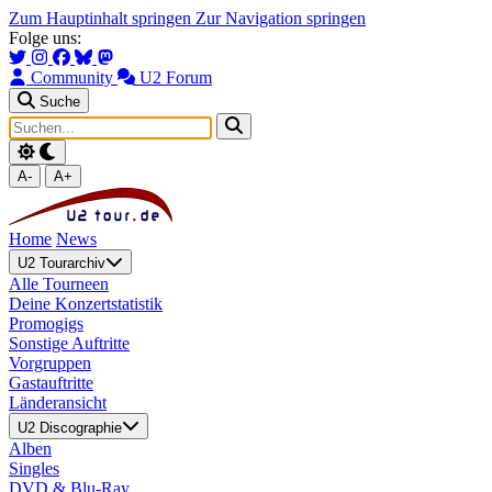
Zum Hauptinhalt springen
Zur Navigation springen
Folge uns:
Community
U2 Forum
Suche
A-
A+
Home
News
U2 Tourarchiv
Alle Tourneen
Deine Konzertstatistik
Promogigs
Sonstige Auftritte
Vorgruppen
Gastauftritte
Länderansicht
U2 Discographie
Alben
Singles
DVD & Blu-Ray