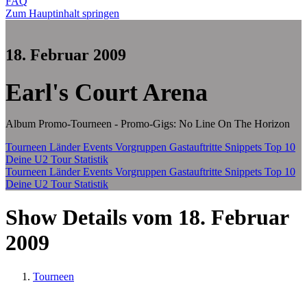
FAQ
Zum Hauptinhalt springen
18. Februar 2009
Earl's Court Arena
Album Promo-Tourneen - Promo-Gigs: No Line On The Horizon
Tourneen
Länder
Events
Vorgruppen
Gastauftritte
Snippets
Top 10
Deine U2 Tour Statistik
Tourneen
Länder
Events
Vorgruppen
Gastauftritte
Snippets
Top 10
Deine U2 Tour Statistik
Show Details vom 18. Februar
2009
Tourneen