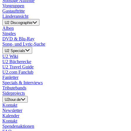
Sonstige Auftritte
Vorgruppen
Gastauftritte
Länderansicht
U2 Discographie
Alben
Singles
DVD & Blu-Ray
Song- und Lyric-Suche
U2 Specials
U2 Wiki
U2 Bücherecke
U2 Travel Guide
U2.com Fanclub
Fanletter
Specials & Interviews
Tributebands
Sideprojects
U2tour.de
Kontakt
Newsletter
Kalender
Kontakt
Spendenaktionen