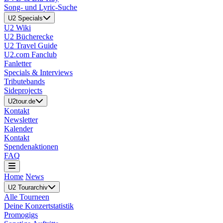
Song- und Lyric-Suche
U2 Specials
U2 Wiki
U2 Bücherecke
U2 Travel Guide
U2.com Fanclub
Fanletter
Specials & Interviews
Tributebands
Sideprojects
U2tour.de
Kontakt
Newsletter
Kalender
Kontakt
Spendenaktionen
FAQ
Home
News
U2 Tourarchiv
Alle Tourneen
Deine Konzertstatistik
Promogigs