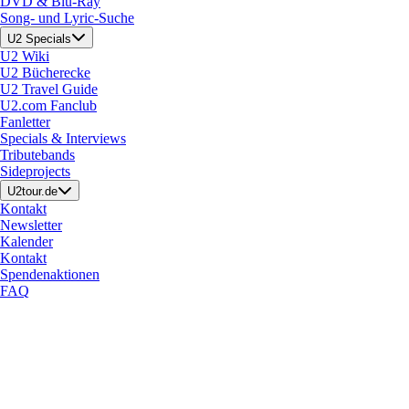
DVD & Blu-Ray
Song- und Lyric-Suche
U2 Specials
U2 Wiki
U2 Bücherecke
U2 Travel Guide
U2.com Fanclub
Fanletter
Specials & Interviews
Tributebands
Sideprojects
U2tour.de
Kontakt
Newsletter
Kalender
Kontakt
Spendenaktionen
FAQ