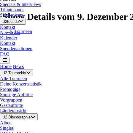
Specials & Interviews
Tributebands
Show Details vom 9. Dezember 
Sideprojects
U2tour.de
Kontakt
Tourneen
Newsletter
Kalender
Kontakt
Spendenaktionen
FAQ
Home
News
U2 Tourarchiv
Alle Tourneen
Deine Konzertstatistik
Promogigs
Sonstige Auftritte
Vorgruppen
Gastauftritte
Länderansicht
U2 Discographie
Alben
Singles