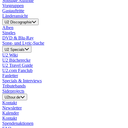
Sonstige Auftritte
Vorgruppen
Gastauftritte
Länderansicht
U2 Discographie
Alben
Singles
DVD & Blu-Ray
Song- und Lyric-Suche
U2 Specials
U2 Wiki
U2 Bücherecke
U2 Travel Guide
U2.com Fanclub
Fanletter
Specials & Interviews
Tributebands
Sideprojects
U2tour.de
Kontakt
Newsletter
Kalender
Kontakt
Spendenaktionen