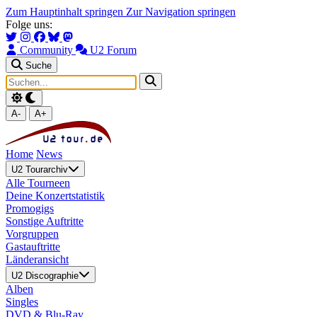
Zum Hauptinhalt springen
Zur Navigation springen
Folge uns:
Community
U2 Forum
Suche
A-
A+
Home
News
U2 Tourarchiv
Alle Tourneen
Deine Konzertstatistik
Promogigs
Sonstige Auftritte
Vorgruppen
Gastauftritte
Länderansicht
U2 Discographie
Alben
Singles
DVD & Blu-Ray