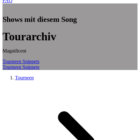
FAQ
Zum Hauptinhalt springen
Shows mit diesem Song
Tourarchiv
Magnificent
Tourneen
Snippets
Tourneen
Snippets
Tourneen