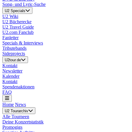
Song- und Lyric-Suche
U2 Specials
U2 Wiki
U2 Bücherecke
U2 Travel Guide
U2.com Fanclub
Fanletter
Specials & Interviews
Tributebands
Sideprojects
U2tour.de
Kontakt
Newsletter
Kalender
Kontakt
Spendenaktionen
FAQ
Home
News
U2 Tourarchiv
Alle Tourneen
Deine Konzertstatistik
Promogigs