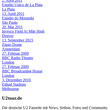
2. April 2011
Estadio Unico de La Plata
La Plata
13. April 2011
Estádio do Morumbi
São Paulo
20. Mai 2011
Invesco Field At Mile High
Denver
13. September 2015
Ziggo Dome
Amsterdam
27. Februar 2009
BBC Radio Theatre
London
27. Februar 2009
BBC Broadcasting House
London
3. Dezember 2010
Etihad Stadium
Melbourne
U2tour.de
Die deutsche U2 Fanseite mit News, Setlists, Fotos und Community.