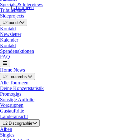
Specials & Interviews
Tourneen
Tributebands
Sideprojects
U2tour.de
Kontakt
Newsletter
Kalender
Kontakt
Spendenaktionen
FAQ
Home
News
U2 Tourarchiv
Alle Tourneen
Deine Konzertstatistik
Promogigs
Sonstige Auftritte
Vorgruppen
Gastauftritte
Länderansicht
U2 Discographie
Alben
Singles