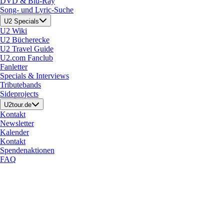
DVD & Blu-Ray
Song- und Lyric-Suche
U2 Specials
U2 Wiki
U2 Bücherecke
U2 Travel Guide
U2.com Fanclub
Fanletter
Specials & Interviews
Tributebands
Sideprojects
U2tour.de
Kontakt
Newsletter
Kalender
Kontakt
Spendenaktionen
FAQ