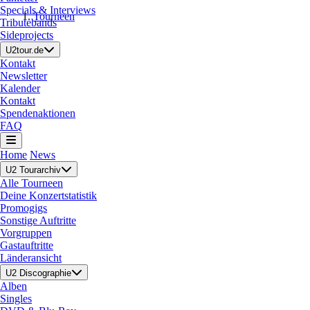
Specials & Interviews
Tourneen
Tributebands
Sideprojects
U2tour.de
Kontakt
Newsletter
Kalender
Kontakt
Spendenaktionen
FAQ
Home
News
U2 Tourarchiv
Alle Tourneen
Deine Konzertstatistik
Promogigs
Sonstige Auftritte
Vorgruppen
Gastauftritte
Länderansicht
U2 Discographie
Alben
Singles