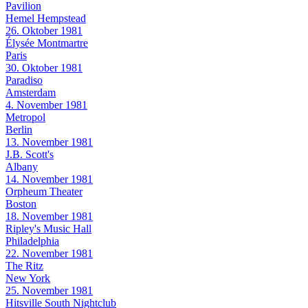
Pavilion
Hemel Hempstead
26. Oktober 1981
Élysée Montmartre
Paris
30. Oktober 1981
Paradiso
Amsterdam
4. November 1981
Metropol
Berlin
13. November 1981
J.B. Scott's
Albany
14. November 1981
Orpheum Theater
Boston
18. November 1981
Ripley's Music Hall
Philadelphia
22. November 1981
The Ritz
New York
25. November 1981
Hitsville South Nightclub