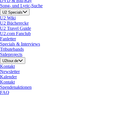
DVD & Blu-Ray
Song- und Lyric-Suche
U2 Specials
U2 Wiki
U2 Bücherecke
U2 Travel Guide
U2.com Fanclub
Fanletter
Specials & Interviews
Tributebands
Sideprojects
U2tour.de
Kontakt
Newsletter
Kalender
Kontakt
Spendenaktionen
FAQ