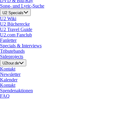
DVD & Blu-Ray
Song- und Lyric-Suche
U2 Specials
U2 Wiki
U2 Bücherecke
U2 Travel Guide
U2.com Fanclub
Fanletter
Specials & Interviews
Tributebands
Sideprojects
U2tour.de
Kontakt
Newsletter
Kalender
Kontakt
Spendenaktionen
FAQ