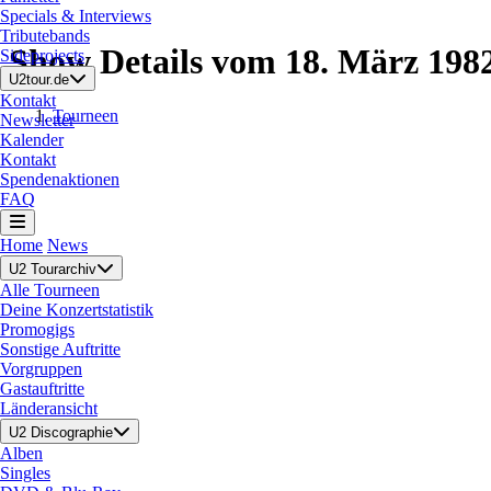
Specials & Interviews
Tributebands
Show Details vom 18. März 198
Sideprojects
U2tour.de
Kontakt
Tourneen
Newsletter
Kalender
Kontakt
Spendenaktionen
FAQ
Home
News
U2 Tourarchiv
Alle Tourneen
Deine Konzertstatistik
Promogigs
Sonstige Auftritte
Vorgruppen
Gastauftritte
Länderansicht
U2 Discographie
Alben
Singles