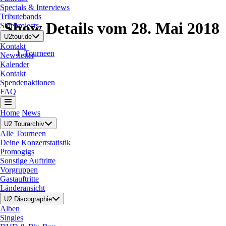
Specials & Interviews
Tributebands
Show Details vom 28. Mai 2018
Sideprojects
U2tour.de
Kontakt
Tourneen
Newsletter
Kalender
Kontakt
Spendenaktionen
FAQ
Home
News
U2 Tourarchiv
Alle Tourneen
Deine Konzertstatistik
Promogigs
Sonstige Auftritte
Vorgruppen
Gastauftritte
Länderansicht
U2 Discographie
Alben
Singles