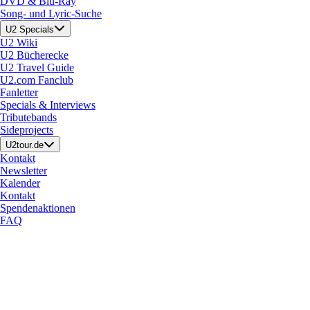
DVD & Blu-Ray
Song- und Lyric-Suche
U2 Specials
U2 Wiki
U2 Bücherecke
U2 Travel Guide
U2.com Fanclub
Fanletter
Specials & Interviews
Tributebands
Sideprojects
U2tour.de
Kontakt
Newsletter
Kalender
Kontakt
Spendenaktionen
FAQ