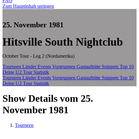
FAQ
Zum Hauptinhalt springen
25. November 1981
Hitsville South Nightclub
October Tour - Leg 2 (Nordamerika)
Tourneen
Länder
Events
Vorgruppen
Gastauftritte
Snippets
Top 10
Deine U2 Tour Statistik
Tourneen
Länder
Events
Vorgruppen
Gastauftritte
Snippets
Top 10
Deine U2 Tour Statistik
Show Details vom 25.
November 1981
Tourneen