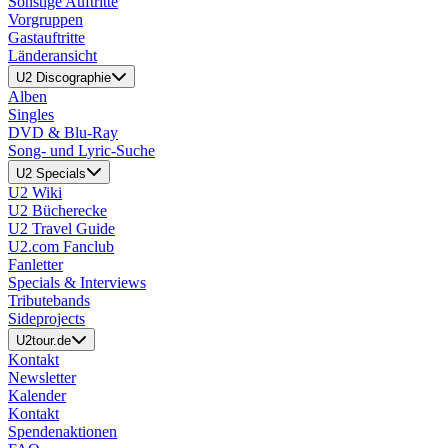
Sonstige Auftritte
Vorgruppen
Gastauftritte
Länderansicht
U2 Discographie
Alben
Singles
DVD & Blu-Ray
Song- und Lyric-Suche
U2 Specials
U2 Wiki
U2 Bücherecke
U2 Travel Guide
U2.com Fanclub
Fanletter
Specials & Interviews
Tributebands
Sideprojects
U2tour.de
Kontakt
Newsletter
Kalender
Kontakt
Spendenaktionen