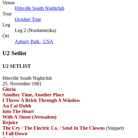
Venue
Hitsville South Nightclub
Tour
October Tour
Leg
Leg 2 (Nordamerika)
Ort
Asbury Park
,
USA
U2 Setlist
U2 SETLIST
Hitsville South Nightclub
25. November 1981
Gloria
Another Time, Another Place
I Threw A Brick Through A Window
An Cat Dubh
Into The Heart
With A Shout (Jerusalem)
Rejoice
The Cry
/
The Electric Co.
/
Send In The Clowns
(Snippet)
I Fall Down