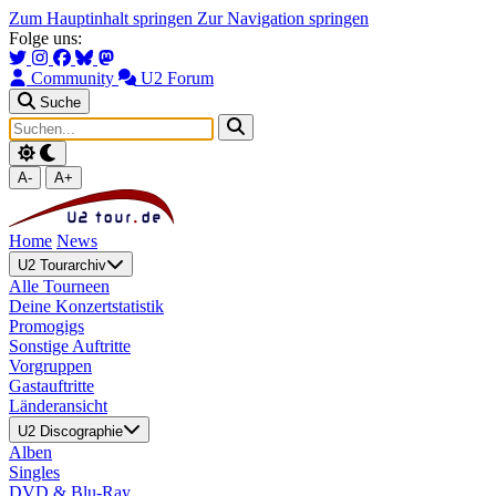
Zum Hauptinhalt springen
Zur Navigation springen
Folge uns:
Community
U2 Forum
Suche
A-
A+
Home
News
U2 Tourarchiv
Alle Tourneen
Deine Konzertstatistik
Promogigs
Sonstige Auftritte
Vorgruppen
Gastauftritte
Länderansicht
U2 Discographie
Alben
Singles
DVD & Blu-Ray