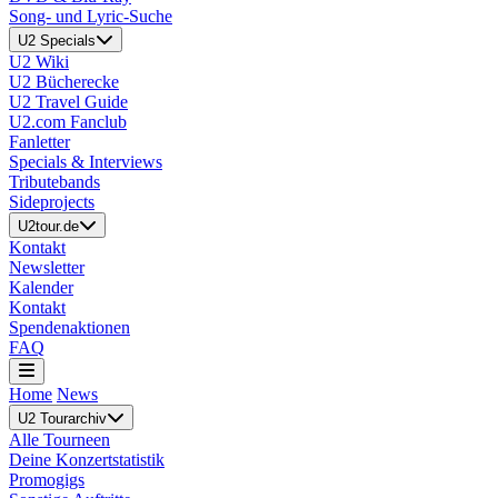
Song- und Lyric-Suche
U2 Specials
U2 Wiki
U2 Bücherecke
U2 Travel Guide
U2.com Fanclub
Fanletter
Specials & Interviews
Tributebands
Sideprojects
U2tour.de
Kontakt
Newsletter
Kalender
Kontakt
Spendenaktionen
FAQ
Home
News
U2 Tourarchiv
Alle Tourneen
Deine Konzertstatistik
Promogigs