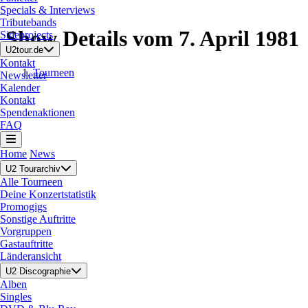
Specials & Interviews
Tributebands
Show Details vom 7. April 1981
Sideprojects
U2tour.de
Kontakt
Tourneen
Newsletter
Kalender
Kontakt
Spendenaktionen
FAQ
Home
News
U2 Tourarchiv
Alle Tourneen
Deine Konzertstatistik
Promogigs
Sonstige Auftritte
Vorgruppen
Gastauftritte
Länderansicht
U2 Discographie
Alben
Singles