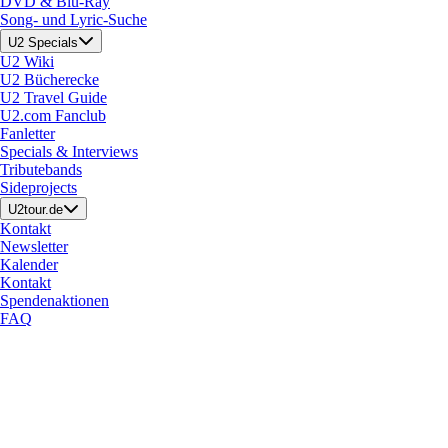
DVD & Blu-Ray
Song- und Lyric-Suche
U2 Specials
U2 Wiki
U2 Bücherecke
U2 Travel Guide
U2.com Fanclub
Fanletter
Specials & Interviews
Tributebands
Sideprojects
U2tour.de
Kontakt
Newsletter
Kalender
Kontakt
Spendenaktionen
FAQ