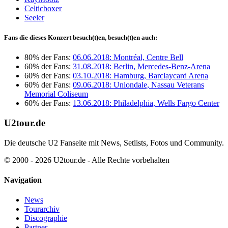
Celticboxer
Seeler
Fans die dieses Konzert besuch(t)en, besuch(t)en auch:
80% der Fans:
06.06.2018: Montréal, Centre Bell
60% der Fans:
31.08.2018: Berlin, Mercedes-Benz-Arena
60% der Fans:
03.10.2018: Hamburg, Barclaycard Arena
60% der Fans:
09.06.2018: Uniondale, Nassau Veterans
Memorial Coliseum
60% der Fans:
13.06.2018: Philadelphia, Wells Fargo Center
U2tour.de
Die deutsche U2 Fanseite mit News, Setlists, Fotos und Community.
© 2000 - 2026 U2tour.de - Alle Rechte vorbehalten
Navigation
News
Tourarchiv
Discographie
Partner