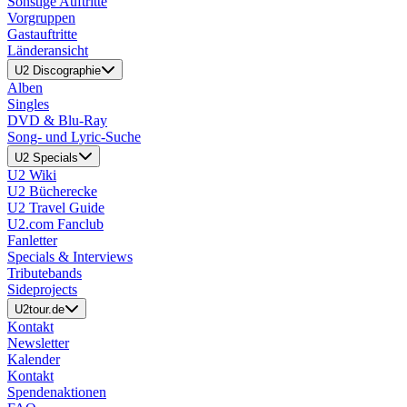
Sonstige Auftritte
Vorgruppen
Gastauftritte
Länderansicht
U2 Discographie
Alben
Singles
DVD & Blu-Ray
Song- und Lyric-Suche
U2 Specials
U2 Wiki
U2 Bücherecke
U2 Travel Guide
U2.com Fanclub
Fanletter
Specials & Interviews
Tributebands
Sideprojects
U2tour.de
Kontakt
Newsletter
Kalender
Kontakt
Spendenaktionen