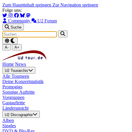
Zum Hauptinhalt springen
Zur Navigation springen
Folge uns:
Community
U2 Forum
Suche
A-
A+
Home
News
U2 Tourarchiv
Alle Tourneen
Deine Konzertstatistik
Promogigs
Sonstige Auftritte
Vorgruppen
Gastauftritte
Länderansicht
U2 Discographie
Alben
Singles
DVD & Blu-Ray