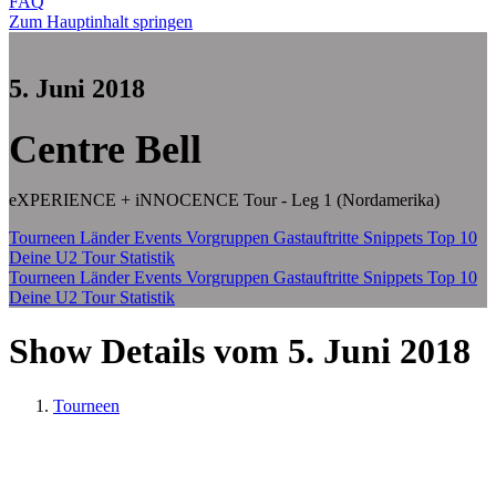
FAQ
Zum Hauptinhalt springen
5. Juni 2018
Centre Bell
eXPERIENCE + iNNOCENCE Tour - Leg 1 (Nordamerika)
Tourneen
Länder
Events
Vorgruppen
Gastauftritte
Snippets
Top 10
Deine U2 Tour Statistik
Tourneen
Länder
Events
Vorgruppen
Gastauftritte
Snippets
Top 10
Deine U2 Tour Statistik
Show Details vom 5. Juni 2018
Tourneen