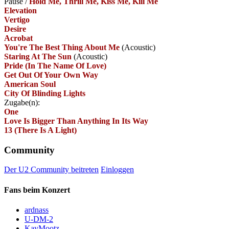
Pause
/
Hold Me, Thrill Me, Kiss Me, Kill Me
Elevation
Vertigo
Desire
Acrobat
You're The Best Thing About Me
(Acoustic)
Staring At The Sun
(Acoustic)
Pride (In The Name Of Love)
Get Out Of Your Own Way
American Soul
City Of Blinding Lights
Zugabe(n):
One
Love Is Bigger Than Anything In Its Way
13 (There Is A Light)
Community
Der U2 Community beitreten
Einloggen
Fans beim Konzert
ardnass
U-DM-2
KayMootz