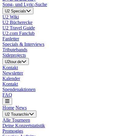
Song- und Lyric-Suche
U2 Specials
U2 Wiki
U2 Bücherecke
U2 Travel Guide
U2.com Fanclub
Fanletter
Specials & Interviews
Tributebands
Sideprojects
U2tour.de
Kontakt
Newsletter
Kalender
Kontakt
Spendenaktionen
FAQ
Home
News
U2 Tourarchiv
Alle Tourneen
Deine Konzertstatistik
Promogigs