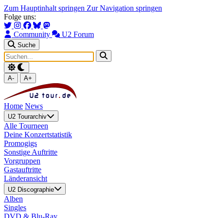
Zum Hauptinhalt springen
Zur Navigation springen
Folge uns:
Community
U2 Forum
Suche
A-
A+
Home
News
U2 Tourarchiv
Alle Tourneen
Deine Konzertstatistik
Promogigs
Sonstige Auftritte
Vorgruppen
Gastauftritte
Länderansicht
U2 Discographie
Alben
Singles
DVD & Blu-Ray