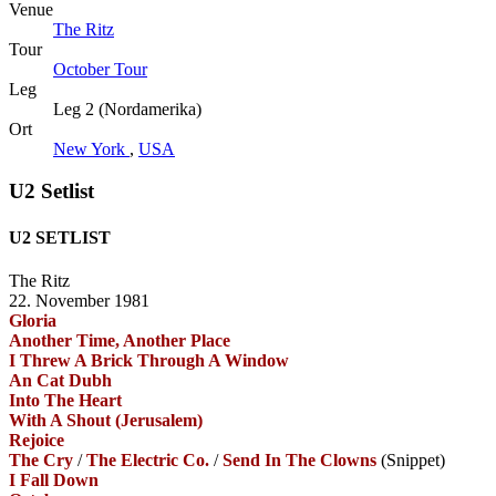
Venue
The Ritz
Tour
October Tour
Leg
Leg 2 (Nordamerika)
Ort
New York
,
USA
U2 Setlist
U2 SETLIST
The Ritz
22. November 1981
Gloria
Another Time, Another Place
I Threw A Brick Through A Window
An Cat Dubh
Into The Heart
With A Shout (Jerusalem)
Rejoice
The Cry
/
The Electric Co.
/
Send In The Clowns
(Snippet)
I Fall Down