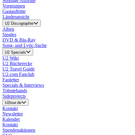
Sonstige Auftritte
Vorgruppen
Gastauftritte
Länderansicht
U2 Discographie
Alben
Singles
DVD & Blu-Ray
Song- und Lyric-Suche
U2 Specials
U2 Wiki
U2 Bücherecke
U2 Travel Guide
U2.com Fanclub
Fanletter
Specials & Interviews
Tributebands
Sideprojects
U2tour.de
Kontakt
Newsletter
Kalender
Kontakt
Spendenaktionen