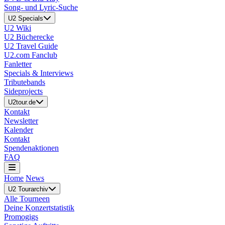
Song- und Lyric-Suche
U2 Specials
U2 Wiki
U2 Bücherecke
U2 Travel Guide
U2.com Fanclub
Fanletter
Specials & Interviews
Tributebands
Sideprojects
U2tour.de
Kontakt
Newsletter
Kalender
Kontakt
Spendenaktionen
FAQ
Home
News
U2 Tourarchiv
Alle Tourneen
Deine Konzertstatistik
Promogigs