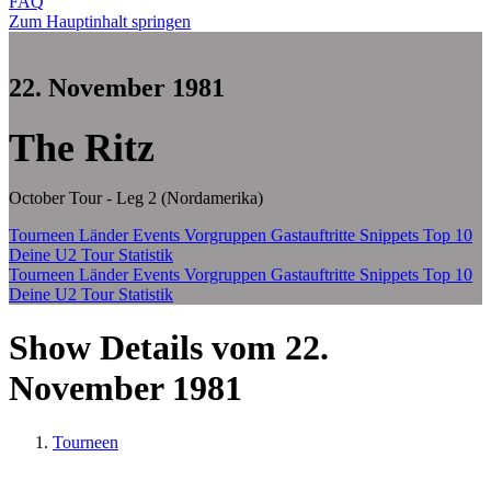
FAQ
Zum Hauptinhalt springen
22. November 1981
The Ritz
October Tour - Leg 2 (Nordamerika)
Tourneen
Länder
Events
Vorgruppen
Gastauftritte
Snippets
Top 10
Deine U2 Tour Statistik
Tourneen
Länder
Events
Vorgruppen
Gastauftritte
Snippets
Top 10
Deine U2 Tour Statistik
Show Details vom 22.
November 1981
Tourneen