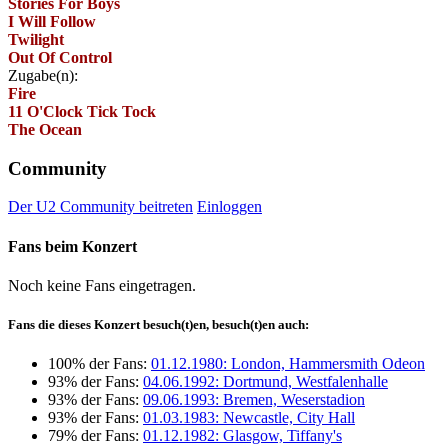
Stories For Boys
I Will Follow
Twilight
Out Of Control
Zugabe(n):
Fire
11 O'Clock Tick Tock
The Ocean
Community
Der U2 Community beitreten
Einloggen
Fans beim Konzert
Noch keine Fans eingetragen.
Fans die dieses Konzert besuch(t)en, besuch(t)en auch:
100% der Fans:
01.12.1980: London, Hammersmith Odeon
93% der Fans:
04.06.1992: Dortmund, Westfalenhalle
93% der Fans:
09.06.1993: Bremen, Weserstadion
93% der Fans:
01.03.1983: Newcastle, City Hall
79% der Fans:
01.12.1982: Glasgow, Tiffany's