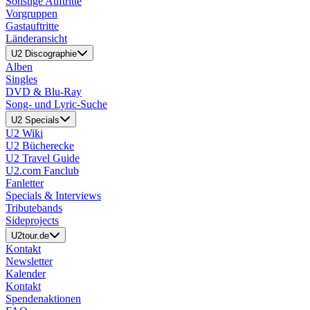
Sonstige Auftritte
Vorgruppen
Gastauftritte
Länderansicht
U2 Discographie
Alben
Singles
DVD & Blu-Ray
Song- und Lyric-Suche
U2 Specials
U2 Wiki
U2 Bücherecke
U2 Travel Guide
U2.com Fanclub
Fanletter
Specials & Interviews
Tributebands
Sideprojects
U2tour.de
Kontakt
Newsletter
Kalender
Kontakt
Spendenaktionen