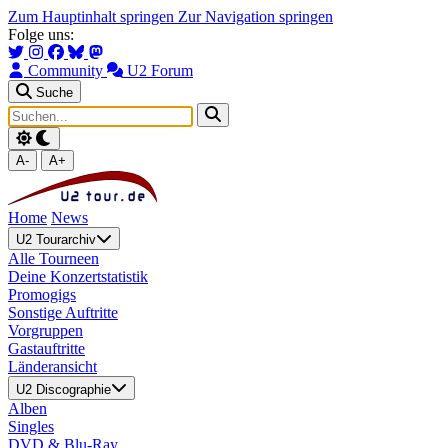
Zum Hauptinhalt springen
Zur Navigation springen
Folge uns:
Community
U2 Forum
Suche
A-
A+
Home
News
U2 Tourarchiv
Alle Tourneen
Deine Konzertstatistik
Promogigs
Sonstige Auftritte
Vorgruppen
Gastauftritte
Länderansicht
U2 Discographie
Alben
Singles
DVD & Blu-Ray