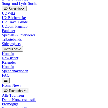
Song- und Lyric-Suche
U2 Specials
U2 Wiki
U2 Bücherecke
U2 Travel Guide
U2.com Fanclub
Fanletter
Specials & Interviews
Tributebands
Sideprojects
U2tour.de
Kontakt
Newsletter
Kalender
Kontakt
Spendenaktionen
FAQ
Home
News
U2 Tourarchiv
Alle Tourneen
Deine Konzertstatistik
Promogigs