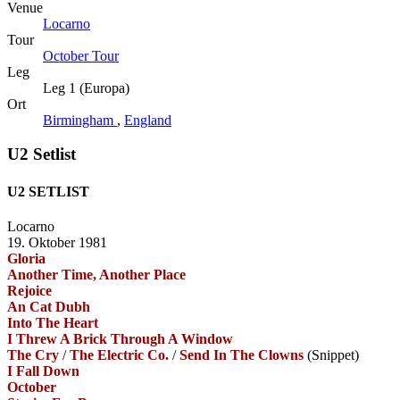
Venue
Locarno
Tour
October Tour
Leg
Leg 1 (Europa)
Ort
Birmingham
,
England
U2 Setlist
U2 SETLIST
Locarno
19. Oktober 1981
Gloria
Another Time, Another Place
Rejoice
An Cat Dubh
Into The Heart
I Threw A Brick Through A Window
The Cry
/
The Electric Co.
/
Send In The Clowns
(Snippet)
I Fall Down
October