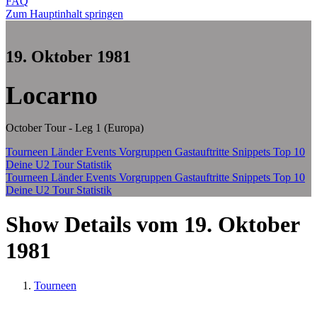
FAQ
Zum Hauptinhalt springen
19. Oktober 1981
Locarno
October Tour - Leg 1 (Europa)
Tourneen
Länder
Events
Vorgruppen
Gastauftritte
Snippets
Top 10
Deine U2 Tour Statistik
Tourneen
Länder
Events
Vorgruppen
Gastauftritte
Snippets
Top 10
Deine U2 Tour Statistik
Show Details vom 19. Oktober
1981
Tourneen