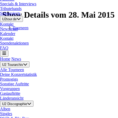
Specials & Interviews
Tributebands
Show Details vom 28. Mai 2015
Sideprojects
U2tour.de
Kontakt
Tourneen
Newsletter
Kalender
Kontakt
Spendenaktionen
FAQ
Home
News
U2 Tourarchiv
Alle Tourneen
Deine Konzertstatistik
Promogigs
Sonstige Auftritte
Vorgruppen
Gastauftritte
Länderansicht
U2 Discographie
Alben
Singles