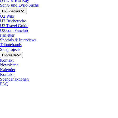
DVD & Blu-Ray
Song- und Lyric-Suche
U2 Specials
U2 Wiki
U2 Bücherecke
U2 Travel Guide
U2.com Fanclub
Fanletter
Specials & Interviews
Tributebands
Sideprojects
U2tour.de
Kontakt
Newsletter
Kalender
Kontakt
Spendenaktionen
FAQ