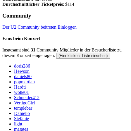
Durchschnittlicher Ticketpreis
: $114
Community
Der U2 Community beitreten
Einloggen
Fans beim Konzert
Insgesamt sind
31
Community Mitglieder in der Besucherliste zu
diesem Konzert eingetragen.
(Hier klicken: Liste einsehen)
doris286
Hewson
daniels80
popmartian
Hardti
wolle01
Schneider412
VertigoGirl
templebar
Daniello
Stefanie
light
magges