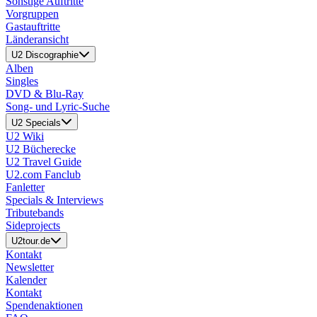
Sonstige Auftritte
Vorgruppen
Gastauftritte
Länderansicht
U2 Discographie
Alben
Singles
DVD & Blu-Ray
Song- und Lyric-Suche
U2 Specials
U2 Wiki
U2 Bücherecke
U2 Travel Guide
U2.com Fanclub
Fanletter
Specials & Interviews
Tributebands
Sideprojects
U2tour.de
Kontakt
Newsletter
Kalender
Kontakt
Spendenaktionen