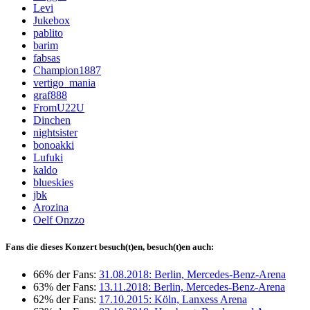
Levi
Jukebox
pablito
barim
fabsas
Champion1887
vertigo_mania
graf888
FromU22U
Dinchen
nightsister
bonoakki
Lufuki
kaldo
blueskies
jbk
Arozina
Oelf Onzzo
Fans die dieses Konzert besuch(t)en, besuch(t)en auch:
66% der Fans:
31.08.2018: Berlin, Mercedes-Benz-Arena
63% der Fans:
13.11.2018: Berlin, Mercedes-Benz-Arena
62% der Fans:
17.10.2015: Köln, Lanxess Arena