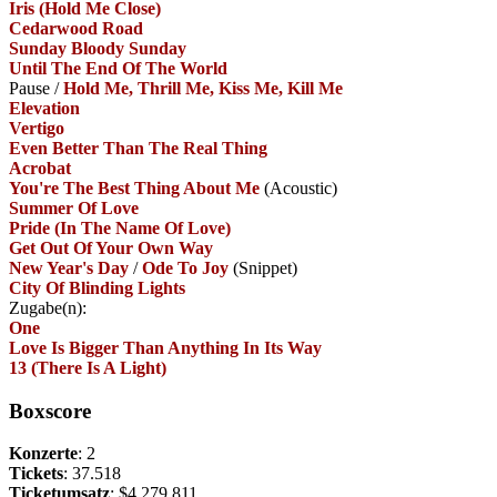
Iris (Hold Me Close)
Cedarwood Road
Sunday Bloody Sunday
Until The End Of The World
Pause
/
Hold Me, Thrill Me, Kiss Me, Kill Me
Elevation
Vertigo
Even Better Than The Real Thing
Acrobat
You're The Best Thing About Me
(Acoustic)
Summer Of Love
Pride (In The Name Of Love)
Get Out Of Your Own Way
New Year's Day
/
Ode To Joy
(Snippet)
City Of Blinding Lights
Zugabe(n):
One
Love Is Bigger Than Anything In Its Way
13 (There Is A Light)
Boxscore
Konzerte
: 2
Tickets
: 37.518
Ticketumsatz
: $4.279.811