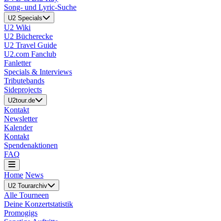
Song- und Lyric-Suche
U2 Specials
U2 Wiki
U2 Bücherecke
U2 Travel Guide
U2.com Fanclub
Fanletter
Specials & Interviews
Tributebands
Sideprojects
U2tour.de
Kontakt
Newsletter
Kalender
Kontakt
Spendenaktionen
FAQ
Home
News
U2 Tourarchiv
Alle Tourneen
Deine Konzertstatistik
Promogigs