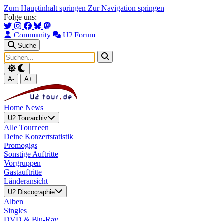
Zum Hauptinhalt springen
Zur Navigation springen
Folge uns:
Community
U2 Forum
Suche
A-
A+
Home
News
U2 Tourarchiv
Alle Tourneen
Deine Konzertstatistik
Promogigs
Sonstige Auftritte
Vorgruppen
Gastauftritte
Länderansicht
U2 Discographie
Alben
Singles
DVD & Blu-Ray