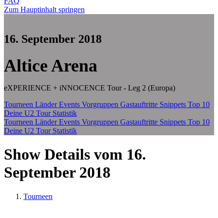
FAQ
Zum Hauptinhalt springen
16. September 2018
Altice Arena
eXPERIENCE + iNNOCENCE Tour - Leg 2 (Europa)
Tourneen
Länder
Events
Vorgruppen
Gastauftritte
Snippets
Top 10
Deine U2 Tour Statistik
Tourneen
Länder
Events
Vorgruppen
Gastauftritte
Snippets
Top 10
Deine U2 Tour Statistik
Show Details vom 16.
September 2018
Tourneen