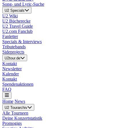
Song- und Lyric-Suche
U2 Specials
U2 Wiki
U2 Bücherecke
U2 Travel Guide
U2.com Fanclub
Fanletter
Specials & Interviews
Tributebands
Sideprojects
U2tour.de
Kontakt
Newsletter
Kalender
Kontakt
Spendenaktionen
FAQ
Home
News
U2 Tourarchiv
Alle Tourneen
Deine Konzertstatistik
Promogigs