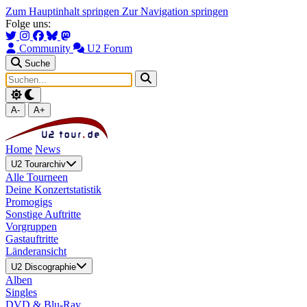
Zum Hauptinhalt springen
Zur Navigation springen
Folge uns:
Community
U2 Forum
Suche
A-
A+
Home
News
U2 Tourarchiv
Alle Tourneen
Deine Konzertstatistik
Promogigs
Sonstige Auftritte
Vorgruppen
Gastauftritte
Länderansicht
U2 Discographie
Alben
Singles
DVD & Blu-Ray