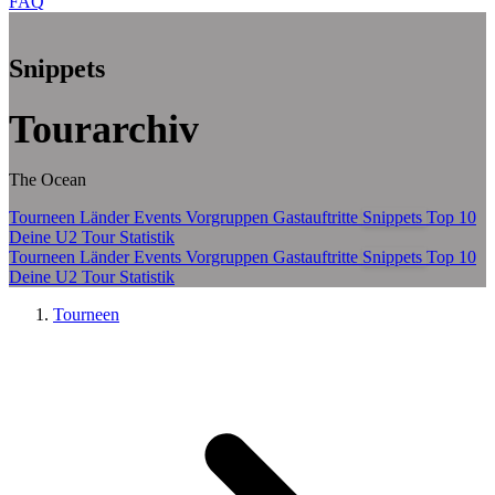
FAQ
Zum Hauptinhalt springen
Snippets
Tourarchiv
The Ocean
Tourneen
Länder
Events
Vorgruppen
Gastauftritte
Snippets
Top 10
Deine U2 Tour Statistik
Tourneen
Länder
Events
Vorgruppen
Gastauftritte
Snippets
Top 10
Deine U2 Tour Statistik
Tourneen