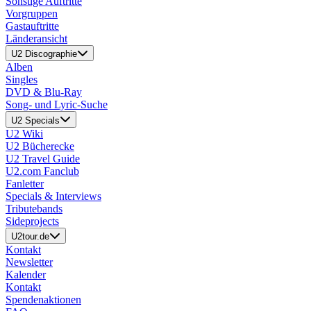
Sonstige Auftritte
Vorgruppen
Gastauftritte
Länderansicht
U2 Discographie
Alben
Singles
DVD & Blu-Ray
Song- und Lyric-Suche
U2 Specials
U2 Wiki
U2 Bücherecke
U2 Travel Guide
U2.com Fanclub
Fanletter
Specials & Interviews
Tributebands
Sideprojects
U2tour.de
Kontakt
Newsletter
Kalender
Kontakt
Spendenaktionen