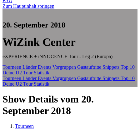
FAQ
Zum Hauptinhalt springen
20. September 2018
WiZink Center
eXPERIENCE + iNNOCENCE Tour - Leg 2 (Europa)
Tourneen
Länder
Events
Vorgruppen
Gastauftritte
Snippets
Top 10
Deine U2 Tour Statistik
Tourneen
Länder
Events
Vorgruppen
Gastauftritte
Snippets
Top 10
Deine U2 Tour Statistik
Show Details vom 20.
September 2018
Tourneen