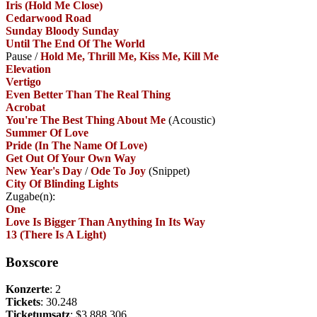
Iris (Hold Me Close)
Cedarwood Road
Sunday Bloody Sunday
Until The End Of The World
Pause
/
Hold Me, Thrill Me, Kiss Me, Kill Me
Elevation
Vertigo
Even Better Than The Real Thing
Acrobat
You're The Best Thing About Me
(Acoustic)
Summer Of Love
Pride (In The Name Of Love)
Get Out Of Your Own Way
New Year's Day
/
Ode To Joy
(Snippet)
City Of Blinding Lights
Zugabe(n):
One
Love Is Bigger Than Anything In Its Way
13 (There Is A Light)
Boxscore
Konzerte
: 2
Tickets
: 30.248
Ticketumsatz
: $3.888.306