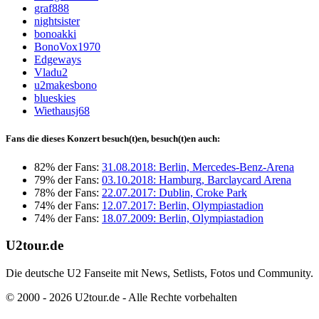
graf888
nightsister
bonoakki
BonoVox1970
Edgeways
Vladu2
u2makesbono
blueskies
Wiethausj68
Fans die dieses Konzert besuch(t)en, besuch(t)en auch:
82% der Fans:
31.08.2018: Berlin, Mercedes-Benz-Arena
79% der Fans:
03.10.2018: Hamburg, Barclaycard Arena
78% der Fans:
22.07.2017: Dublin, Croke Park
74% der Fans:
12.07.2017: Berlin, Olympiastadion
74% der Fans:
18.07.2009: Berlin, Olympiastadion
U2tour.de
Die deutsche U2 Fanseite mit News, Setlists, Fotos und Community.
© 2000 - 2026 U2tour.de - Alle Rechte vorbehalten