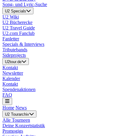
Song- und Lyric-Suche
U2 Specials
U2 Wiki
U2 Bücherecke
U2 Travel Guide
U2.com Fanclub
Fanletter
Specials & Interviews
Tributebands
Sideprojects
U2tour.de
Kontakt
Newsletter
Kalender
Kontakt
Spendenaktionen
FAQ
Home
News
U2 Tourarchiv
Alle Tourneen
Deine Konzertstatistik
Promogigs