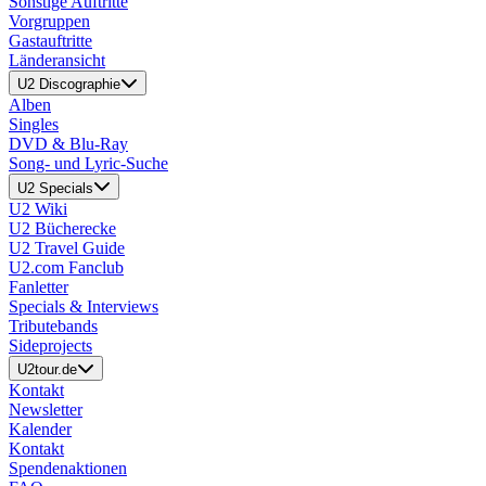
Sonstige Auftritte
Vorgruppen
Gastauftritte
Länderansicht
U2 Discographie
Alben
Singles
DVD & Blu-Ray
Song- und Lyric-Suche
U2 Specials
U2 Wiki
U2 Bücherecke
U2 Travel Guide
U2.com Fanclub
Fanletter
Specials & Interviews
Tributebands
Sideprojects
U2tour.de
Kontakt
Newsletter
Kalender
Kontakt
Spendenaktionen