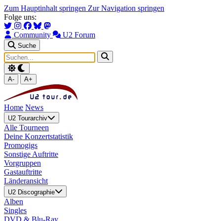
Zum Hauptinhalt springen
Zur Navigation springen
Folge uns:
Community
U2 Forum
Suche
A-
A+
Home
News
U2 Tourarchiv
Alle Tourneen
Deine Konzertstatistik
Promogigs
Sonstige Auftritte
Vorgruppen
Gastauftritte
Länderansicht
U2 Discographie
Alben
Singles
DVD & Blu-Ray