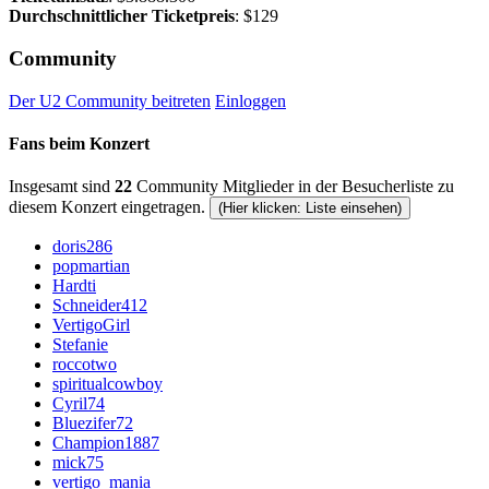
Durchschnittlicher Ticketpreis
: $129
Community
Der U2 Community beitreten
Einloggen
Fans beim Konzert
Insgesamt sind
22
Community Mitglieder in der Besucherliste zu
diesem Konzert eingetragen.
(Hier klicken: Liste einsehen)
doris286
popmartian
Hardti
Schneider412
VertigoGirl
Stefanie
roccotwo
spiritualcowboy
Cyril74
Bluezifer72
Champion1887
mick75
vertigo_mania