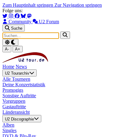
Zum Hauptinhalt springen
Zur Navigation springen
Folge uns:
Community
U2 Forum
Suche
A-
A+
Home
News
U2 Tourarchiv
Alle Tourneen
Deine Konzertstatistik
Promogigs
Sonstige Auftritte
Vorgruppen
Gastauftritte
Länderansicht
U2 Discographie
Alben
Singles
DVD & Blu-Ray