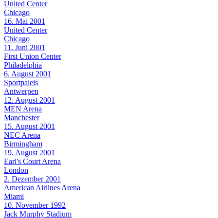
United Center
Chicago
16. Mai 2001
United Center
Chicago
11. Juni 2001
First Union Center
Philadelphia
6. August 2001
Sportpaleis
Antwerpen
12. August 2001
MEN Arena
Manchester
15. August 2001
NEC Arena
Birmingham
19. August 2001
Earl's Court Arena
London
2. Dezember 2001
American Airlines Arena
Miami
10. November 1992
Jack Murphy Stadium