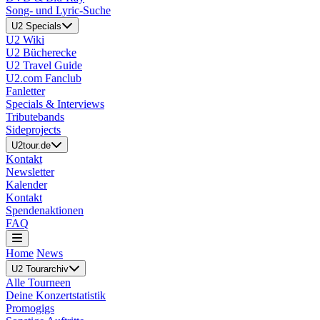
Song- und Lyric-Suche
U2 Specials
U2 Wiki
U2 Bücherecke
U2 Travel Guide
U2.com Fanclub
Fanletter
Specials & Interviews
Tributebands
Sideprojects
U2tour.de
Kontakt
Newsletter
Kalender
Kontakt
Spendenaktionen
FAQ
Home
News
U2 Tourarchiv
Alle Tourneen
Deine Konzertstatistik
Promogigs