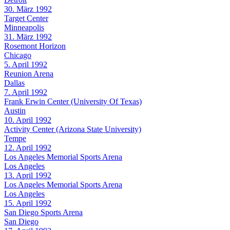
30. März 1992
Target Center
Minneapolis
31. März 1992
Rosemont Horizon
Chicago
5. April 1992
Reunion Arena
Dallas
7. April 1992
Frank Erwin Center (University Of Texas)
Austin
10. April 1992
Activity Center (Arizona State University)
Tempe
12. April 1992
Los Angeles Memorial Sports Arena
Los Angeles
13. April 1992
Los Angeles Memorial Sports Arena
Los Angeles
15. April 1992
San Diego Sports Arena
San Diego