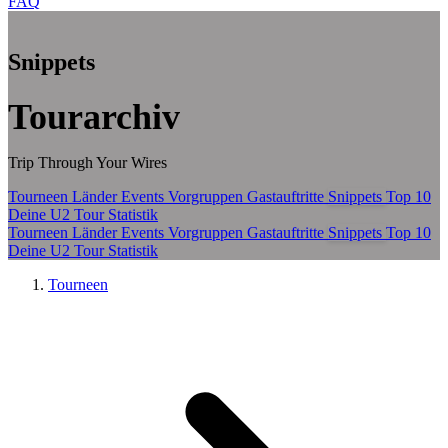
FAQ
Zum Hauptinhalt springen
Snippets
Tourarchiv
Trip Through Your Wires
Tourneen
Länder
Events
Vorgruppen
Gastauftritte
Snippets
Top 10
Deine U2 Tour Statistik
Tourneen
Länder
Events
Vorgruppen
Gastauftritte
Snippets
Top 10
Deine U2 Tour Statistik
Tourneen