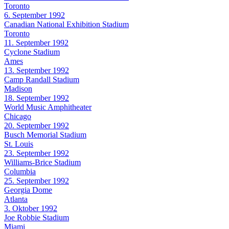
Toronto
6. September 1992
Canadian National Exhibition Stadium
Toronto
11. September 1992
Cyclone Stadium
Ames
13. September 1992
Camp Randall Stadium
Madison
18. September 1992
World Music Amphitheater
Chicago
20. September 1992
Busch Memorial Stadium
St. Louis
23. September 1992
Williams-Brice Stadium
Columbia
25. September 1992
Georgia Dome
Atlanta
3. Oktober 1992
Joe Robbie Stadium
Miami