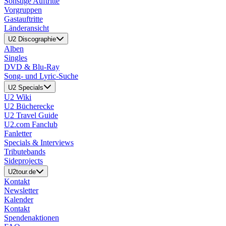
Sonstige Auftritte
Vorgruppen
Gastauftritte
Länderansicht
U2 Discographie
Alben
Singles
DVD & Blu-Ray
Song- und Lyric-Suche
U2 Specials
U2 Wiki
U2 Bücherecke
U2 Travel Guide
U2.com Fanclub
Fanletter
Specials & Interviews
Tributebands
Sideprojects
U2tour.de
Kontakt
Newsletter
Kalender
Kontakt
Spendenaktionen