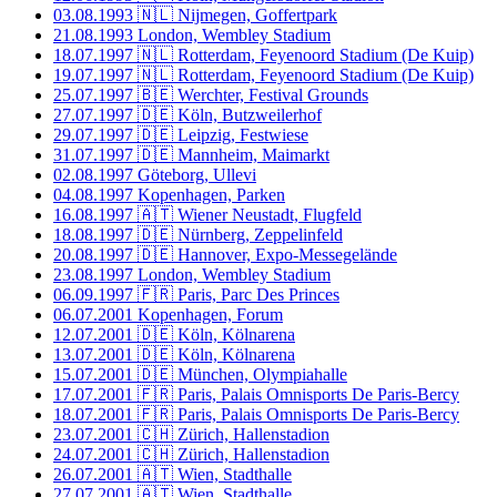
03.08.1993
🇳🇱 Nijmegen, Goffertpark
21.08.1993
London, Wembley Stadium
18.07.1997
🇳🇱 Rotterdam, Feyenoord Stadium (De Kuip)
19.07.1997
🇳🇱 Rotterdam, Feyenoord Stadium (De Kuip)
25.07.1997
🇧🇪 Werchter, Festival Grounds
27.07.1997
🇩🇪 Köln, Butzweilerhof
29.07.1997
🇩🇪 Leipzig, Festwiese
31.07.1997
🇩🇪 Mannheim, Maimarkt
02.08.1997
Göteborg, Ullevi
04.08.1997
Kopenhagen, Parken
16.08.1997
🇦🇹 Wiener Neustadt, Flugfeld
18.08.1997
🇩🇪 Nürnberg, Zeppelinfeld
20.08.1997
🇩🇪 Hannover, Expo-Messegelände
23.08.1997
London, Wembley Stadium
06.09.1997
🇫🇷 Paris, Parc Des Princes
06.07.2001
Kopenhagen, Forum
12.07.2001
🇩🇪 Köln, Kölnarena
13.07.2001
🇩🇪 Köln, Kölnarena
15.07.2001
🇩🇪 München, Olympiahalle
17.07.2001
🇫🇷 Paris, Palais Omnisports De Paris-Bercy
18.07.2001
🇫🇷 Paris, Palais Omnisports De Paris-Bercy
23.07.2001
🇨🇭 Zürich, Hallenstadion
24.07.2001
🇨🇭 Zürich, Hallenstadion
26.07.2001
🇦🇹 Wien, Stadthalle
27.07.2001
🇦🇹 Wien, Stadthalle