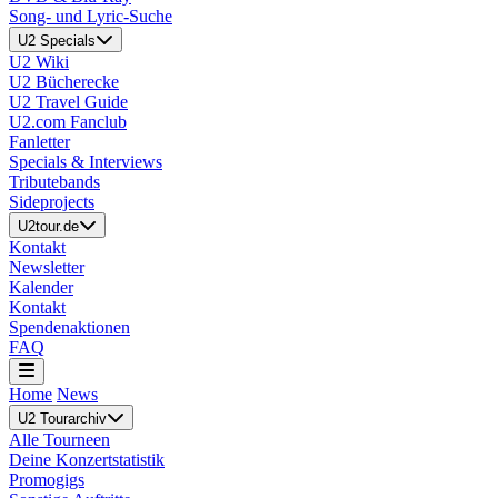
Song- und Lyric-Suche
U2 Specials
U2 Wiki
U2 Bücherecke
U2 Travel Guide
U2.com Fanclub
Fanletter
Specials & Interviews
Tributebands
Sideprojects
U2tour.de
Kontakt
Newsletter
Kalender
Kontakt
Spendenaktionen
FAQ
Home
News
U2 Tourarchiv
Alle Tourneen
Deine Konzertstatistik
Promogigs