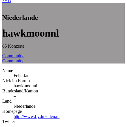
FAQ
Niederlande
hawkmoonnl
65 Konzerte
Community
Community
Name
Feije Jan
Nick im Forum
hawkmoonnl
Bundesland/Kanton
–
Land
Niederlande
Homepage
http://www.fjvdmeulen.nl
Twitter
–