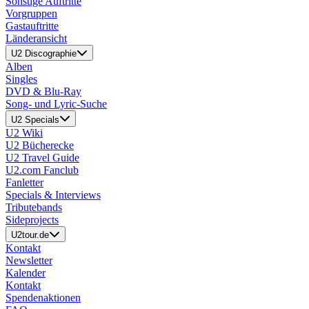
Sonstige Auftritte
Vorgruppen
Gastauftritte
Länderansicht
U2 Discographie
Alben
Singles
DVD & Blu-Ray
Song- und Lyric-Suche
U2 Specials
U2 Wiki
U2 Bücherecke
U2 Travel Guide
U2.com Fanclub
Fanletter
Specials & Interviews
Tributebands
Sideprojects
U2tour.de
Kontakt
Newsletter
Kalender
Kontakt
Spendenaktionen