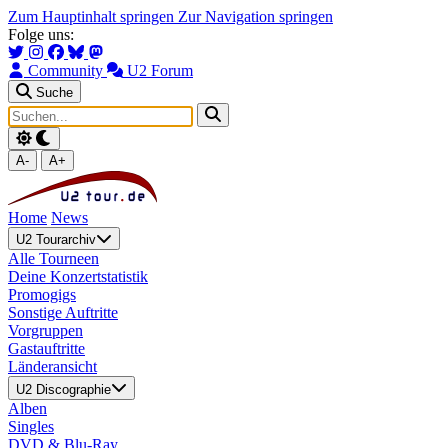
Zum Hauptinhalt springen
Zur Navigation springen
Folge uns:
Community
U2 Forum
Suche
A-
A+
Home
News
U2 Tourarchiv
Alle Tourneen
Deine Konzertstatistik
Promogigs
Sonstige Auftritte
Vorgruppen
Gastauftritte
Länderansicht
U2 Discographie
Alben
Singles
DVD & Blu-Ray