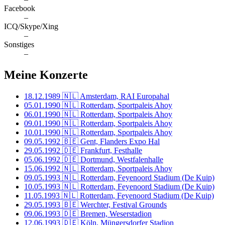
Facebook
–
ICQ/Skype/Xing
–
Sonstiges
–
Meine Konzerte
18.12.1989
🇳🇱 Amsterdam, RAI Europahal
05.01.1990
🇳🇱 Rotterdam, Sportpaleis Ahoy
06.01.1990
🇳🇱 Rotterdam, Sportpaleis Ahoy
09.01.1990
🇳🇱 Rotterdam, Sportpaleis Ahoy
10.01.1990
🇳🇱 Rotterdam, Sportpaleis Ahoy
09.05.1992
🇧🇪 Gent, Flanders Expo Hal
29.05.1992
🇩🇪 Frankfurt, Festhalle
05.06.1992
🇩🇪 Dortmund, Westfalenhalle
15.06.1992
🇳🇱 Rotterdam, Sportpaleis Ahoy
09.05.1993
🇳🇱 Rotterdam, Feyenoord Stadium (De Kuip)
10.05.1993
🇳🇱 Rotterdam, Feyenoord Stadium (De Kuip)
11.05.1993
🇳🇱 Rotterdam, Feyenoord Stadium (De Kuip)
29.05.1993
🇧🇪 Werchter, Festival Grounds
09.06.1993
🇩🇪 Bremen, Weserstadion
12.06.1993
🇩🇪 Köln, Müngersdorfer Stadion