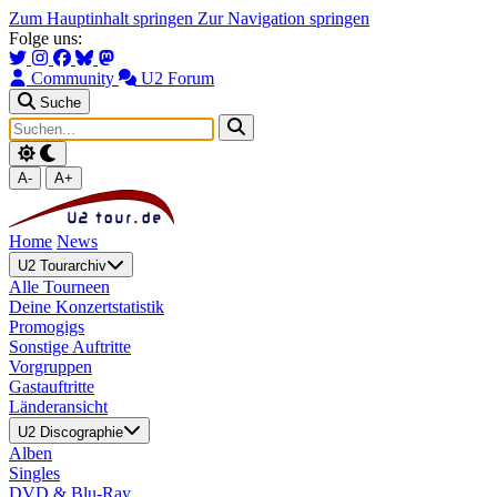
Zum Hauptinhalt springen
Zur Navigation springen
Folge uns:
Community
U2 Forum
Suche
A-
A+
Home
News
U2 Tourarchiv
Alle Tourneen
Deine Konzertstatistik
Promogigs
Sonstige Auftritte
Vorgruppen
Gastauftritte
Länderansicht
U2 Discographie
Alben
Singles
DVD & Blu-Ray