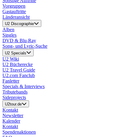
Sonstige Auftritte
Vorgruppen
Gastauftritte
Länderansicht
U2 Discographie
Alben
Singles
DVD & Blu-Ray
Song- und Lyric-Suche
U2 Specials
U2 Wiki
U2 Bücherecke
U2 Travel Guide
U2.com Fanclub
Fanletter
Specials & Interviews
Tributebands
Sideprojects
U2tour.de
Kontakt
Newsletter
Kalender
Kontakt
Spendenaktionen