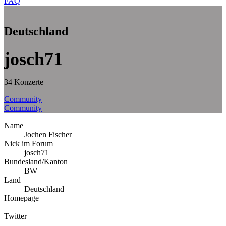
FAQ
Deutschland
josch71
34 Konzerte
Community
Community
Name
Jochen Fischer
Nick im Forum
josch71
Bundesland/Kanton
BW
Land
Deutschland
Homepage
–
Twitter
–