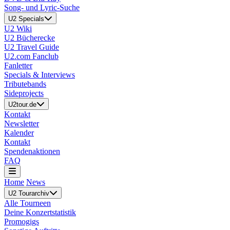
Song- und Lyric-Suche
U2 Specials
U2 Wiki
U2 Bücherecke
U2 Travel Guide
U2.com Fanclub
Fanletter
Specials & Interviews
Tributebands
Sideprojects
U2tour.de
Kontakt
Newsletter
Kalender
Kontakt
Spendenaktionen
FAQ
Home
News
U2 Tourarchiv
Alle Tourneen
Deine Konzertstatistik
Promogigs