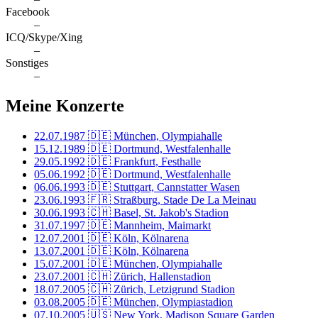
Facebook
–
ICQ/Skype/Xing
–
Sonstiges
–
Meine Konzerte
22.07.1987
🇩🇪 München, Olympiahalle
15.12.1989
🇩🇪 Dortmund, Westfalenhalle
29.05.1992
🇩🇪 Frankfurt, Festhalle
05.06.1992
🇩🇪 Dortmund, Westfalenhalle
06.06.1993
🇩🇪 Stuttgart, Cannstatter Wasen
23.06.1993
🇫🇷 Straßburg, Stade De La Meinau
30.06.1993
🇨🇭 Basel, St. Jakob's Stadion
31.07.1997
🇩🇪 Mannheim, Maimarkt
12.07.2001
🇩🇪 Köln, Kölnarena
13.07.2001
🇩🇪 Köln, Kölnarena
15.07.2001
🇩🇪 München, Olympiahalle
23.07.2001
🇨🇭 Zürich, Hallenstadion
18.07.2005
🇨🇭 Zürich, Letzigrund Stadion
03.08.2005
🇩🇪 München, Olympiastadion
07.10.2005
🇺🇸 New York, Madison Square Garden