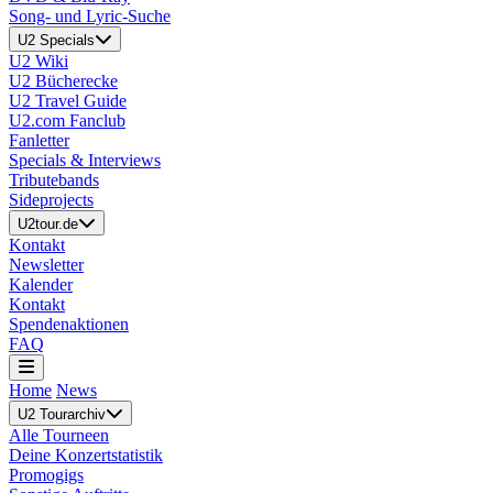
Song- und Lyric-Suche
U2 Specials
U2 Wiki
U2 Bücherecke
U2 Travel Guide
U2.com Fanclub
Fanletter
Specials & Interviews
Tributebands
Sideprojects
U2tour.de
Kontakt
Newsletter
Kalender
Kontakt
Spendenaktionen
FAQ
Home
News
U2 Tourarchiv
Alle Tourneen
Deine Konzertstatistik
Promogigs