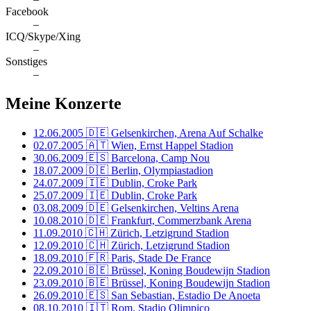
Facebook
–
ICQ/Skype/Xing
–
Sonstiges
–
Meine Konzerte
12.06.2005
🇩🇪 Gelsenkirchen, Arena Auf Schalke
02.07.2005
🇦🇹 Wien, Ernst Happel Stadion
30.06.2009
🇪🇸 Barcelona, Camp Nou
18.07.2009
🇩🇪 Berlin, Olympiastadion
24.07.2009
🇮🇪 Dublin, Croke Park
25.07.2009
🇮🇪 Dublin, Croke Park
03.08.2009
🇩🇪 Gelsenkirchen, Veltins Arena
10.08.2010
🇩🇪 Frankfurt, Commerzbank Arena
11.09.2010
🇨🇭 Zürich, Letzigrund Stadion
12.09.2010
🇨🇭 Zürich, Letzigrund Stadion
18.09.2010
🇫🇷 Paris, Stade De France
22.09.2010
🇧🇪 Brüssel, Koning Boudewijn Stadion
23.09.2010
🇧🇪 Brüssel, Koning Boudewijn Stadion
26.09.2010
🇪🇸 San Sebastian, Estadio De Anoeta
08.10.2010
🇮🇹 Rom, Stadio Olimpico