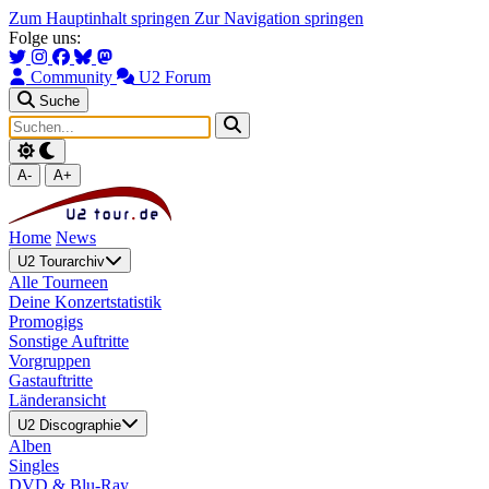
Zum Hauptinhalt springen
Zur Navigation springen
Folge uns:
Community
U2 Forum
Suche
A-
A+
Home
News
U2 Tourarchiv
Alle Tourneen
Deine Konzertstatistik
Promogigs
Sonstige Auftritte
Vorgruppen
Gastauftritte
Länderansicht
U2 Discographie
Alben
Singles
DVD & Blu-Ray