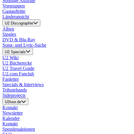
Sonstige Auftritte
Vorgruppen
Gastauftritte
Länderansicht
U2 Discographie
Alben
Singles
DVD & Blu-Ray
Song- und Lyric-Suche
U2 Specials
U2 Wiki
U2 Bücherecke
U2 Travel Guide
U2.com Fanclub
Fanletter
Specials & Interviews
Tributebands
Sideprojects
U2tour.de
Kontakt
Newsletter
Kalender
Kontakt
Spendenaktionen