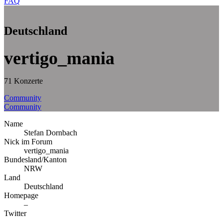
FAQ
Deutschland
vertigo_mania
71 Konzerte
Community
Community
Name
Stefan Dornbach
Nick im Forum
vertigo_mania
Bundesland/Kanton
NRW
Land
Deutschland
Homepage
–
Twitter
–