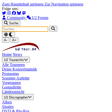
Zum Hauptinhalt springen
Zur Navigation springen
Folge uns:
Community
U2 Forum
Suche
A-
A+
Home
News
U2 Tourarchiv
Alle Tourneen
Deine Konzertstatistik
Promogigs
Sonstige Auftritte
Vorgruppen
Gastauftritte
Länderansicht
U2 Discographie
Alben
Singles
DVD & Blu-Ray