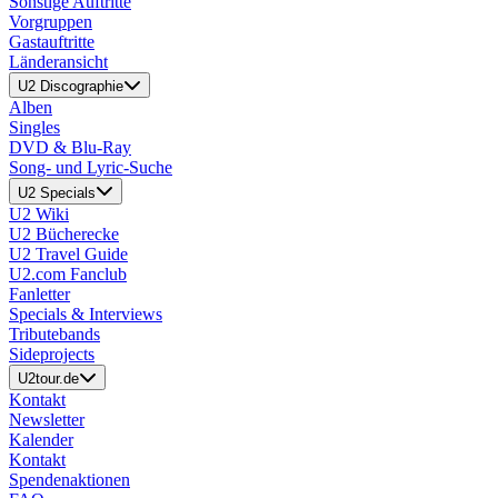
Sonstige Auftritte
Vorgruppen
Gastauftritte
Länderansicht
U2 Discographie
Alben
Singles
DVD & Blu-Ray
Song- und Lyric-Suche
U2 Specials
U2 Wiki
U2 Bücherecke
U2 Travel Guide
U2.com Fanclub
Fanletter
Specials & Interviews
Tributebands
Sideprojects
U2tour.de
Kontakt
Newsletter
Kalender
Kontakt
Spendenaktionen