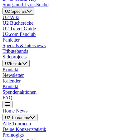
Song- und Lyric-Suche
U2 Specials
U2 Wiki
U2 Bücherecke
U2 Travel Guide
U2.com Fanclub
Fanletter
Specials & Interviews
Tributebands
Sideprojects
U2tour.de
Kontakt
Newsletter
Kalender
Kontakt
Spendenaktionen
FAQ
Home
News
U2 Tourarchiv
Alle Tourneen
Deine Konzertstatistik
Promogigs