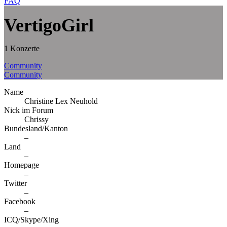
FAQ
VertigoGirl
1 Konzerte
Community
Community
Name
Christine Lex Neuhold
Nick im Forum
Chrissy
Bundesland/Kanton
–
Land
–
Homepage
–
Twitter
–
Facebook
–
ICQ/Skype/Xing