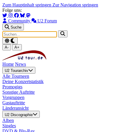
Zum Hauptinhalt springen
Zur Navigation springen
Folge uns:
Community
U2 Forum
Suche
A-
A+
Home
News
U2 Tourarchiv
Alle Tourneen
Deine Konzertstatistik
Promogigs
Sonstige Auftritte
Vorgruppen
Gastauftritte
Länderansicht
U2 Discographie
Alben
Singles
DVD & Blu-Ray