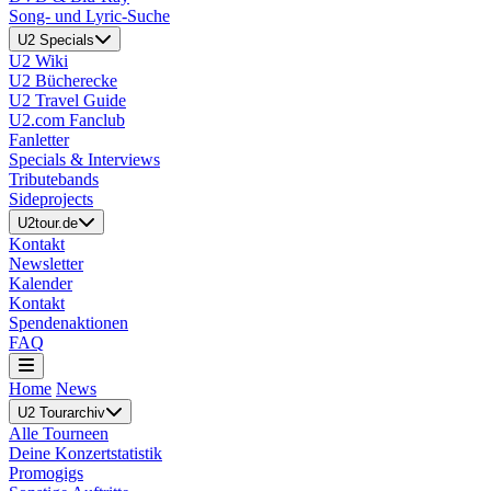
Song- und Lyric-Suche
U2 Specials
U2 Wiki
U2 Bücherecke
U2 Travel Guide
U2.com Fanclub
Fanletter
Specials & Interviews
Tributebands
Sideprojects
U2tour.de
Kontakt
Newsletter
Kalender
Kontakt
Spendenaktionen
FAQ
Home
News
U2 Tourarchiv
Alle Tourneen
Deine Konzertstatistik
Promogigs