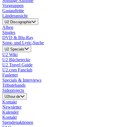
Sonstige Auftritte
Vorgruppen
Gastauftritte
Länderansicht
U2 Discographie
Alben
Singles
DVD & Blu-Ray
Song- und Lyric-Suche
U2 Specials
U2 Wiki
U2 Bücherecke
U2 Travel Guide
U2.com Fanclub
Fanletter
Specials & Interviews
Tributebands
Sideprojects
U2tour.de
Kontakt
Newsletter
Kalender
Kontakt
Spendenaktionen