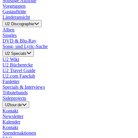
Sonstige Auftritte
Vorgruppen
Gastauftritte
Länderansicht
U2 Discographie
Alben
Singles
DVD & Blu-Ray
Song- und Lyric-Suche
U2 Specials
U2 Wiki
U2 Bücherecke
U2 Travel Guide
U2.com Fanclub
Fanletter
Specials & Interviews
Tributebands
Sideprojects
U2tour.de
Kontakt
Newsletter
Kalender
Kontakt
Spendenaktionen