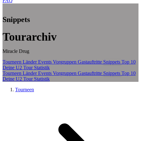
FAQ
Zum Hauptinhalt springen
Snippets
Tourarchiv
Miracle Drug
Tourneen
Länder
Events
Vorgruppen
Gastauftritte
Snippets
Top 10
Deine U2 Tour Statistik
Tourneen
Länder
Events
Vorgruppen
Gastauftritte
Snippets
Top 10
Deine U2 Tour Statistik
Tourneen