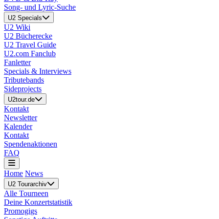
Song- und Lyric-Suche
U2 Specials
U2 Wiki
U2 Bücherecke
U2 Travel Guide
U2.com Fanclub
Fanletter
Specials & Interviews
Tributebands
Sideprojects
U2tour.de
Kontakt
Newsletter
Kalender
Kontakt
Spendenaktionen
FAQ
Home
News
U2 Tourarchiv
Alle Tourneen
Deine Konzertstatistik
Promogigs