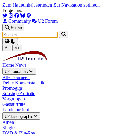
Zum Hauptinhalt springen
Zur Navigation springen
Folge uns:
Community
U2 Forum
Suche
A-
A+
Home
News
U2 Tourarchiv
Alle Tourneen
Deine Konzertstatistik
Promogigs
Sonstige Auftritte
Vorgruppen
Gastauftritte
Länderansicht
U2 Discographie
Alben
Singles
DVD & Blu-Ray